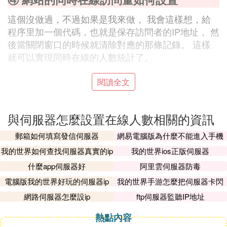
這個沒做過，不過如果是我來做， 我會這樣想，給
程序里加一個代碼，也就是保存訪問者的IP地址， 然
後當關閉窗口的時候就清除對應的那條記錄。 這樣
就可以實現同時在線的人數統計了。
⑤ 在線人數和伺服器配置問題
閱讀全文
QQ:21350822
與伺服器怎麼設置在線人數相關的資訊
注冊用戶與在線人數是不同概念的,所以無法根據注
郵箱如何填寫發信伺服器
網易電腦版為什麼不能進入手機
冊人數來判斷帶寬.
伺服器
主要是要看程序,架構等等
我的世界如何查找伺服器真實的ip
我的世界ios正版伺服器
什麼app伺服器好
阿里雲伺服器防毒
我們先看硬體
電腦版我的世界好玩的伺服器ip
我的世界手游怎麼把伺服器卡閃
CPU:
退
網路伺服器怎麼設ip
ftp伺服器監聽IP地址
採用P4 的處理器大概也就同時支持400-600人同時在
線，如果是單Xeon，1500人同時在線也差不多是極
熱點內容