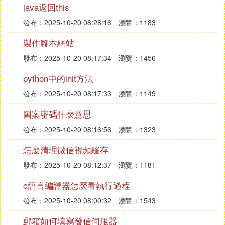
限了。如果是雙Xeon，可以支持300人以上同時在線
java返回this
到目前位置，如果想做訪問量、想做人氣，選用性能
發布：2025-10-20 08:28:16
瀏覽：1183
比較強勁的CPU還是有足夠理由的，比較推崇的還是
採用Xeon 系統，P4 畢竟是入門級的配置，雖然雙核
製作腳本網站
P4D 性能已經比以前大幅提升，但在多任務處理中，
發布：2025-10-20 08:17:34
瀏覽：1456
雙路 Xeon 的表現還是遙遙領先，而且對於多客戶訪
問的支持也更加穩定。
python中的init方法
推薦CPU: Xeon Nocona 5110*2
發布：2025-10-20 08:17:33
瀏覽：1149
內存:
圖案密碼什麼意思
不管是靜態頁面的網址還是動態頁面的網站，最好都
發布：2025-10-20 08:16:56
瀏覽：1323
盡量使用大容量內存，尤其是現在的伺服器，內存的
怎麼清理微信視頻緩存
運行速度已經不是什麼重要問題，DDR 333、DDR 4
00或者DDR2 其實區別都不大，最重要的只有兩點：
發布：2025-10-20 08:12:37
瀏覽：1181
內存的容量和糾錯（如ECC）。由於伺服器有大量的
c語言編譯器怎麼看執行過程
數據需要臨時
緩存
到內存里，所以訪問量大的時候內
存的佔用也是較大的，而當內存不夠用的時候，虛擬
發布：2025-10-20 08:00:32
瀏覽：1543
內存的工作壓力就非常大，其實就是磁碟工作壓力會
郵箱如何填寫發信伺服器