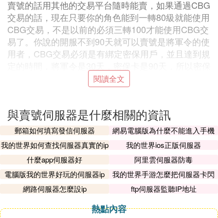
賣號的話用其他的交易平台隨時能賣，如果通過CBG
交易的話，現在只要你的角色能到一轉80級就能使用
CBG交易，不是以前的必須三轉100才能使用CBG交
易了。你說的開服不到90天就可以賣號是將軍令的使
用者，CBG交易必須是有綁定密保用戶，並且達到規
定的時間，將軍令是30天，密保卡是90天，所以密保
卡的用戶不到90天使不能夠交易的，基本上情況就是
閱讀全文
這樣
6. 交易貓賣游戲賬號的流程是怎樣的
與賣號伺服器是什麼相關的資訊
郵箱如何填寫發信伺服器
網易電腦版為什麼不能進入手機
交易貓賣游戲賬號的流程如下：
伺服器
我的世界如何查找伺服器真實的ip
我的世界ios正版伺服器
1、手機或者電腦
訪問
：交易貓-主頁（或直接登錄AP
什麼app伺服器好
阿里雲伺服器防毒
P，目前蘋果手機不支持下載APP）
電腦版我的世界好玩的伺服器ip
我的世界手游怎麼把伺服器卡閃
首次發布需要設置收款賬戶：我們和【支付寶】開展
退
網路伺服器怎麼設ip
ftp伺服器監聽IP地址
安全支付合作，需要您設置實名認證的【支付寶賬
戶】作為收款賬戶，成功交易可及時收款。
熱點內容