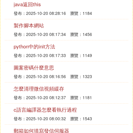
商品在1小時內審核後展示。
java返回this
發布：2025-10-20 08:28:16
瀏覽：1184
7. 交易貓時空獵人賣號的伺服器怎麼寫
製作腳本網站
應該是你賣的那個號的密保問題……你都賣了你不告
訴別人所有的信息別人怎麼改成自己的礙…QQ的
發布：2025-10-20 08:17:34
瀏覽：1456
話，應該能解除吧？
python中的init方法
8. 想買個倩女幽魂手游賬號，可是交易平
發布：2025-10-20 08:17:33
瀏覽：1149
台上怎麼沒有那個服務區，我就用了一下賣
圖案密碼什麼意思
號，我的伺服器輸入進去後顯
發布：2025-10-20 08:16:56
瀏覽：1323
去新開的伺服器，因為倩女幽魂新服有經驗加成和到
怎麼清理微信視頻緩存
一定修為給銀兩的功能，所以我建議你去新區
發布：2025-10-20 08:12:37
瀏覽：1181
9. 賣伺服器是什麼行業
c語言編譯器怎麼看執行過程
他是賣伺服器硬體吧，要麼就是賣伺服器空間的
發布：2025-10-20 08:00:32
瀏覽：1543
郵箱如何填寫發信伺服器
10. 游戲的伺服器號是什麼意思