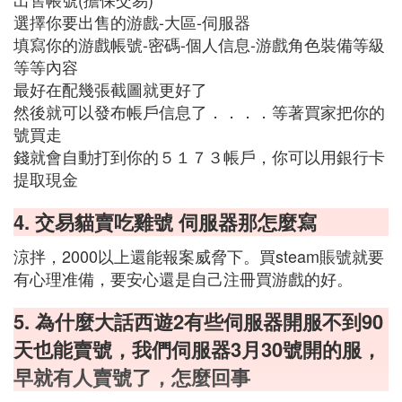
選擇你要出售的游戲-大區-伺服器
填寫你的游戲帳號-密碼-個人信息-游戲角色裝備等級
等等內容
最好在配幾張截圖就更好了
然後就可以發布帳戶信息了．．．．等著買家把你的
號買走
錢就會自動打到你的５１７３帳戶，你可以用銀行卡
提取現金
4. 交易貓賣吃雞號 伺服器那怎麼寫
涼拌，2000以上還能報案威脅下。買steam賬號就要
有心理准備，要安心還是自己注冊買游戲的好。
5. 為什麼大話西遊2有些伺服器開服不到90
天也能賣號，我們伺服器3月30號開的服，
早就有人賣號了，怎麼回事