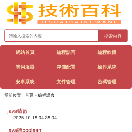
搜索內容
網站首頁
編程語言
編程軟體
雲伺服器
存儲配置
操作系統
安卓系統
文件管理
密碼管理
當前位置：
首頁
»
編程語言
java猜數
2025-10-18 04:38:04
java轉boolean