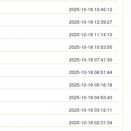
2025-10-18 15:45:12
2025-10-18 12:39:27
2025-10-18 11:14:10
2025-10-18 10:53:55
2025-10-18 07:41:30
2025-10-18 06:51:44
2025-10-18 05:16:18
2025-10-18 04:53:40
2025-10-18 03:12:11
2025-10-18 02:31:34