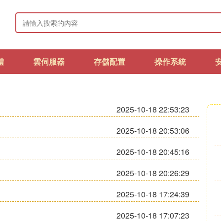
體
雲伺服器
存儲配置
操作系統
2025-10-18 22:53:23
2025-10-18 20:53:06
2025-10-18 20:45:16
2025-10-18 20:26:29
2025-10-18 17:24:39
2025-10-18 17:07:23