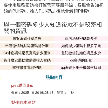
要使用服務密碼撥打運營商客服熱線，客服會告知初
始的PUK碼，輸入PUK碼之後就會解鎖PIN碼。
與一個密碼多少人知道後就不是秘密相
關的資訊
圖案密碼什麼意思
你的消息密碼是多少
申請微信時默認密碼是什麼
如何減少密碼中很多字元
24寸密碼箱是長寬高多少厘米
登記微信初始密碼是多少
為什麼安裝軟體需要輸入密碼
qq密碼的加密
哪裡修改寬頻密碼
qq密碼不用手機如何找回
熱點內容
java返回this
發布：2025-10-20 08:28:16
瀏覽：1184
製作腳本網站