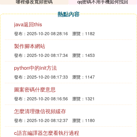
哪裡修改寬頻密碼
qq密碼不用手機如何找回
微信沒有初始密碼，注冊時會要求你
設置密碼
，如果
忘記了，可以通過手機號找回。
熱點內容
找回密碼方法如下：
java返回this
1、進入微信
發布：2025-10-20 08:28:16
瀏覽：1182
2、點擊「登錄遇到問題？」
製作腳本網站
發布：2025-10-20 08:17:34
瀏覽：1453
python中的init方法
發布：2025-10-20 08:17:33
瀏覽：1147
圖案密碼什麼意思
發布：2025-10-20 08:16:56
瀏覽：1321
怎麼清理微信視頻緩存
發布：2025-10-20 08:12:37
瀏覽：1180
c語言編譯器怎麼看執行過程