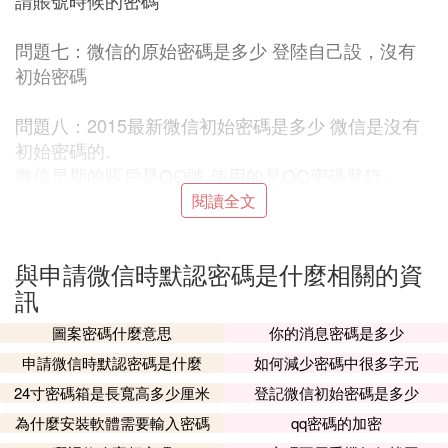
請賬號時候的密碼
問題七：微信的原始密碼是多少 登陸自己設，沒有
初始密碼
問題八：2015最新微信初始密碼是多少 微信是沒有
初始密碼的.
微信早期的賬戶是QQ號,使用的是QQ密碼登錄.
現微信賬戶只能使用手機號注冊,可以使用手機6位驗
閱讀全文
證碼登錄.或是使用手機號找回密碼.重新設定登錄.
與申請微信時默認密碼是什麼相關的資
問題九：默認密碼為你的微信號是什麼意思，默認是
訊
指的是什麼 密碼就是你微信號，就這么回事。
圖案密碼什麼意思
你的消息密碼是多少
問題十：微信初始密碼是什麼 扣扣密碼，或者手機
申請微信時默認密碼是什麼
如何減少密碼中很多字元
提示密碼
24寸密碼箱是長寬高多少厘米
登記微信初始密碼是多少
2. 手機登錄微信的默認密碼是什麼
為什麼安裝軟體需要輸入密碼
qq密碼的加密