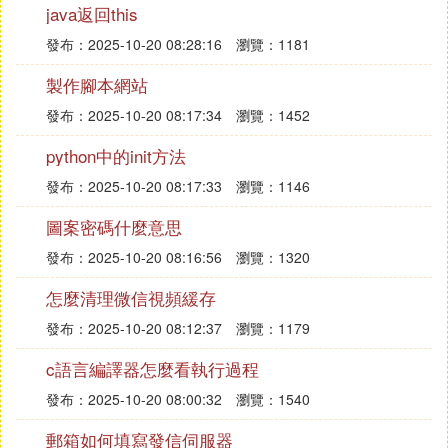
定期更改密碼是保護賬戶安全的重要措施之一，同時
java返回this
也能避免密碼輸錯次數太多被鎖定的問題。本章將告
發布：2025-10-20 08:28:16
瀏覽：1181
訴您如何定期更改密碼以及注意事項。
製作腳本網站
十一、清理鍵盤和滑鼠
發布：2025-10-20 08:17:34
瀏覽：1452
鍵盤和滑鼠上的灰塵和污垢可能會導緻密碼輸錯，因
此定期清理這些輸入設備可以減少密碼輸錯次數。本
python中的init方法
章將教您如何正確清理鍵盤和滑鼠。
發布：2025-10-20 08:17:33
瀏覽：1146
十二、練習正確輸入密碼的方法
圖案密碼什麼意思
通過練習正確輸入密碼的方法，我們可以提高輸入密
發布：2025-10-20 08:16:56
瀏覽：1320
碼的准確性和速度，減少密碼輸錯次數。本章將提供
怎麼清理微信視頻緩存
一些練習方法和技巧。
發布：2025-10-20 08:12:37
瀏覽：1179
十三、保護密碼的安全性
c語言編譯器怎麼看執行過程
保護密碼的安全性可以避免密碼泄露和被他人猜測，
從而減少密碼輸錯次數太多被鎖定的情況。本章將介
發布：2025-10-20 08:00:32
瀏覽：1540
紹如何保護密碼的安全性。
郵箱如何填寫發信伺服器