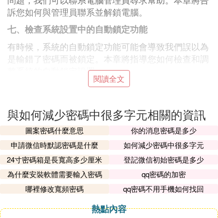
訴您如何與管理員聯系並解鎖電腦。
七、檢查系統設置中的自動鎖定功能
有時候，系統的自動鎖定功能可能會導致我們誤以為
是輸錯了密碼而被鎖定。本章將指導您如何檢查和調
整系統的自動鎖定設置。
閱讀全文
八、更新操作系統和軟體
更新操作系統和軟體可以修復一些存在的Bug和漏
與如何減少密碼中很多字元相關的資訊
洞，從而減少密碼輸錯次數太多被鎖定的情況。本章
將介紹如何及時更新操作系統和軟體。
圖案密碼什麼意思
你的消息密碼是多少
申請微信時默認密碼是什麼
如何減少密碼中很多字元
九、使用指紋或面部識別功能
24寸密碼箱是長寬高多少厘米
登記微信初始密碼是多少
如果您的電腦支持指紋或面部識別功能，可以嘗試使
為什麼安裝軟體需要輸入密碼
qq密碼的加密
用這些高級識別技術來解決密碼輸錯次數太多被鎖定
的問題。本章將介紹如何設置和使用這些識別功能。
哪裡修改寬頻密碼
qq密碼不用手機如何找回
十、定期更改密碼
熱點內容