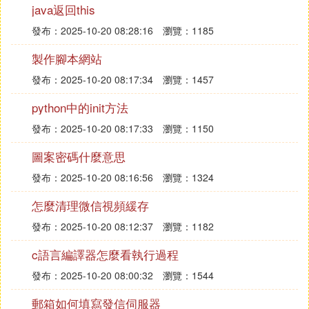
java返回this
5、在頁面彈出的「上網賬號」中輸入所辦理的電信
寬頻賬號，在「上網口令」和「確認口令」中輸入寬
發布：2025-10-20 08:28:16
瀏覽：1185
頻上網密碼，再點擊進入下一步。
製作腳本網站
6、點擊「完成」，並返回首頁，檢查設置是否正
確。可以看到路由器已經成功撥號並獲取到上網IP地
發布：2025-10-20 08:17:34
瀏覽：1457
址，此時可以嘗試上網。如果還是不行，建議您檢查
python中的init方法
一下自己的線路和電腦是否正常。
發布：2025-10-20 08:17:33
瀏覽：1150
老友換新機，網齡抵現金，百兆寬頻免費體驗，超清
電視iTV帶回家，517電信日活動可以直接通過電信網
圖案密碼什麼意思
上營業廳查詢。
發布：2025-10-20 08:16:56
瀏覽：1324
⑷ 鏃犵嚎緗戠粶瀵嗙爜鏄浠涔堬紵
怎麼清理微信視頻緩存
瀵嗙爜鏄123456錛學iFi綆＄悊鍛樺瘑鐮佸氨鏄鐧婚
發布：2025-10-20 08:12:37
瀏覽：1182
檰璺鐢卞櫒璁劇疆鐣岄潰鐨勫瘑鐮併傚備笅鍙傝冿細
c語言編譯器怎麼看執行過程
璇ヨ礬鐢卞櫒鍑哄巶娌℃湁鐢ㄦ埛鍚嶅拰瀵嗙爜錛岃
發布：2025-10-20 08:00:32
瀏覽：1544
ュ瘑鐮佹槸鎮ㄥ垰璐涔版垨鍒濇¤劇疆璺鐢卞櫒鏃訛
紝鑷宸變翰鑷璁劇疆鐨勪竴涓6-15浣嶇殑綆＄悊璺鐢
郵箱如何填寫發信伺服器