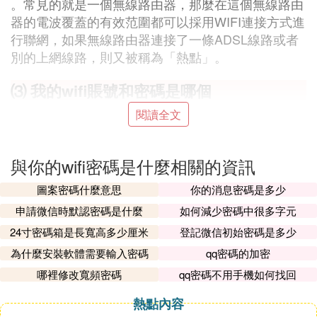
。常見的就是一個無線路由器，那麼在這個無線路由
器的電波覆蓋的有效范圍都可以採用WIFI連接方式進
行聯網，如果無線路由器連接了一條ADSL線路或者
別的上網線路，則又被稱為「熱點」。
⑶ 我的wifi賬號和密碼是哪個
閱讀全文
您好:
WIFI密碼是您個人設置的，路由器的賬號和密碼一般
是ADMIN。
與你的wifi密碼是什麼相關的資訊
1、打開Web瀏覽器，在地址欄中鍵入http://192.168.
0.1，然後按Enter鍵。
圖案密碼什麼意思
你的消息密碼是多少
2、在隨後打開的登陸窗口裡，輸入用戶名「admi
申請微信時默認密碼是什麼
如何減少密碼中很多字元
n」;密碼同樣也是「admin」;然後直接單擊「確
24寸密碼箱是長寬高多少厘米
登記微信初始密碼是多少
定」。
為什麼安裝軟體需要輸入密碼
qq密碼的加密
3、在進入路由器設置界面後，在左邊選擇「設置向
哪裡修改寬頻密碼
qq密碼不用手機如何找回
導」，再點擊「下一步」。
4、選擇「PPPOE(ADSL虛擬撥號)」，點擊進入下
熱點內容
一步，。