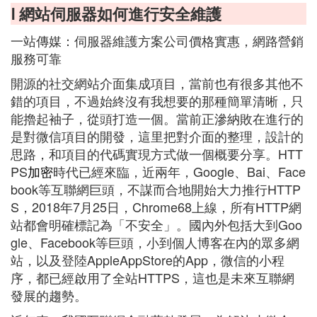
Ⅰ 網站伺服器如何進行安全維護
一站傳媒：伺服器維護方案公司價格實惠，網路營銷
服務可靠
開源的社交網站介面集成項目，當前也有很多其他不
錯的項目，不過始終沒有我想要的那種簡單清晰，只
能擼起袖子，從頭打造一個。當前正滲納敗在進行的
是對微信項目的開發，這里把對介面的整理，設計的
思路，和項目的代碼實現方式做一個概要分享。HTT
PS
加密
時代已經來臨，近兩年，Google、Bai、Face
book等互聯網巨頭，不謀而合地開始大力推行HTTP
S，2018年7月25日，Chrome68上線，所有HTTP網
站都會明確標記為「不安全」。國內外包括大到Goo
gle、Facebook等巨頭，小到個人博客在內的眾多網
站，以及登陸AppleAppStore的App，微信的小程
序，都已經啟用了全站HTTPS，這也是未來互聯網
發展的趨勢。