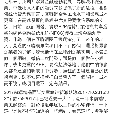
近年來，我國互聯網金融蓬勃發展，為解決小微企
業、中低收入人群的融資問題提供了新的途徑。相對
傳統信貸業務而言，互聯網金融風險水平和業務成本
更高，在高速發展的過程中尤其需要徵信系統的支
撐。日前，設計開發、實現P2P借貸行業信息共享叢
顫的網路金融徵信系統(NFCS)獲得上海金融創新
獎。作為一個在互聯網圈子摸爬滾打了十來年的老
兵，見過的互聯網創業項目不下百餘個，通過對眾多
創業者的了解，發現他們在互聯網創業初期，不管是
做一個網站、微信二次開發，還是做一個微信小程
序，或者更重的APP。要讓想法落地，他們中的很多
人都會通過招聘或手中資源，瘋狂的去組建自己的技
術團隊，殊不知這樣就把自己帶入了一個誤區。成本
高不說，終項目還不一定有結果。
2017前端精品面試文章總結祈澈菇涼2017.10.2315:3
2*字數7592017年已經過去一大半，這一年來前端行
業風起雲涌，對於接近年底找工作的小夥伴們，一下
這些是你不得不知道的一些總結，看完這些，希望能