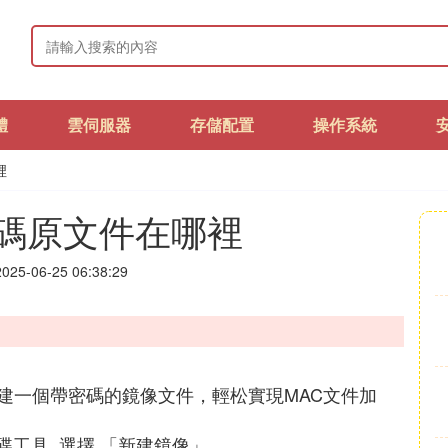
體
雲伺服器
存儲配置
操作系統
裡
密碼原文件在哪裡
25-06-25 06:38:29
建一個帶密碼的鏡像文件，輕松實現MAC文件加
碟工具 ,選擇 「新建鏡像」