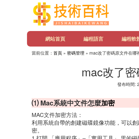
網站首頁
編程語言
編程軟
當前位置：
首頁
»
密碼管理
» mac改了密碼原文件在哪
mac改了
發布時間: 20
⑴ Mac系統中文件怎麼
加密
MAC文件加密方法：
利用系統自帶的創建磁碟鏡像功能，可以創
密。
1.打開 「應用程序」–「實用工具」 里的磁