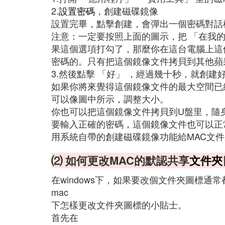
2.
設置密碼
，創建磁碟鏡像
設置完畢，點擊創建，會彈出一個密碼對話
注意：一定要按照上面的圖示，把 「在我的
果這個選項打勾了，那麼你在這台電腦上這
密碼的。只有把這個鏡像文件拷貝到其他蘋
3.然後點擊 「好」 ，經過幾十秒，就創建
如果你將來覺得這個鏡像文件的最大空間已
可以像圖中所示，調整大小。
你也可以把這個鏡像文件拷貝到U盤里，隨身
要輸入正確的密碼，這個鏡像文件也可以正
用系統自帶的創建磁碟鏡像功能給MAC文
⑵ 如何更改MAC的默認共享
文件夾
在windows下，如果要改個文件夾圖標
mac
下怎樣更改文件夾圖標的小貼士。
首先在