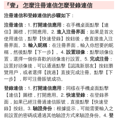
『壹』 怎麼注冊連信怎麼登錄連信
：
注冊連信和登錄連信的步驟如下
：1.
：在手機桌面點擊【連
注冊連信
打開連信應用
信】圖標，打開應用。2.
：如果是首次
進入注冊界面
使用連信，點擊【快速登錄】按鈕後，會直接進入注
冊界面。3.
：在注冊界面，輸入你想要的昵
輸入昵稱
稱，然後點擊【下一步】。4.
：點擊頭像位
設置頭像
置，選擇一個你喜歡的頭像進行設置。5.
：
完成注冊
設置好頭像後，可以通過點擊【認識新朋友】按鈕瀏
覽用戶，或者選擇【跳過】直接完成注冊。點擊【下
一步】，即可注冊賬號成功。
：1.
：同樣在手機桌面點擊
登錄連信
打開連信應用
【連信】圖標，打開應用。2.
：在登錄界
快速登錄
面，如果已經注冊過連信賬號，直接點擊【快速登
錄】按鈕。3.
：根據提示，可能需要輸入之
驗證身份
前設置的密碼或通過其他驗證方式來驗證身份。4.
登