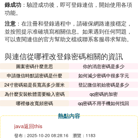
：驗證成功後，即可登錄連信，開始使用各項
錄成功
功能。
：在注冊和登錄過程中，請確保網路連接穩定，
注意
並按照提示准確填寫相關信息。如果遇到任何問題，
可以查閱連信的官方幫助文檔或聯系客服尋求幫助。
與連信從哪裡改登錄密碼相關的資訊
圖案密碼什麼意思
你的消息密碼是多少
申請微信時默認密碼是什麼
如何減少密碼中很多字元
24寸密碼箱是長寬高多少厘米
登記微信初始密碼是多少
為什麼安裝軟體需要輸入密碼
qq密碼的加密
哪裡修改寬頻密碼
qq密碼不用手機如何找回
熱點內容
java返回this
發布：2025-10-20 08:28:16
瀏覽：1183