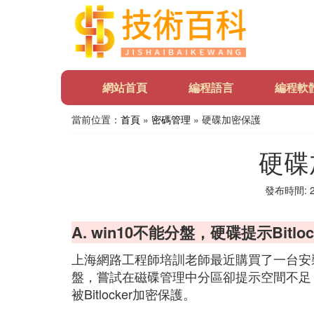
網站首頁
編程語言
編程軟
當前位置：
首頁
»
密碼管理
» 硬碟加密保護
硬碟
發布時間: 20
A. win10不能分盤，硬碟提示Bitloc
上海網路工程師培訓老師最近購買了一台安裝有
盤，嘗試在磁碟管理中分區卻提示空間不足
被Bitlocker加密保護。