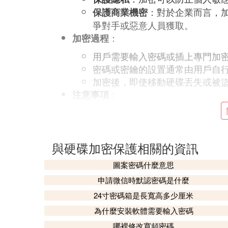
：對於企業而言，
保護商業機密
爭對手或惡意人員獲取。
：
加密過程
用戶需要輸入密碼或插上專門加
密碼或密鑰的設置通常由用戶自
加密後，即使移動硬碟丟失或被
：
注意事項
：密鑰的安全性至關
密鑰安全性
：為了防止密鑰丟失導
備份密鑰
綜上所述，移動硬碟加密是一種有效的數據
與硬碟加密保護相關的資訊
儲過程中的安全性。
圖案密碼什麼意思
C. 移動硬碟無法讀取,顯示加密
申請微信時默認密碼是什麼
24寸密碼箱是長寬高多少厘米
：
明確答案
為什麼安裝軟體需要輸入密碼
哪裡修改寬頻密碼