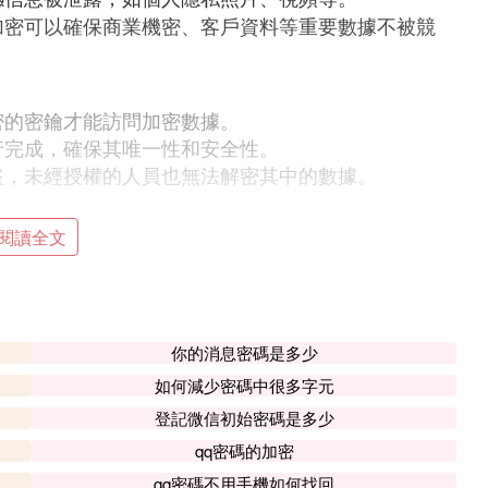
加密可以確保商業機密、客戶資料等重要數據不被競
密的密鑰才能訪問加密數據。
行完成，確保其唯一性和安全性。
盜，未經授權的人員也無法解密其中的數據。
閱讀全文
重要，用戶應妥善保管，避免泄露。
致數據無法訪問，用戶應備份密鑰並妥善保管。
安全保護措施，通過加密技術確保數據在傳輸和存
你的消息密碼是多少
如何減少密碼中很多字元
登記微信初始密碼是多少
qq密碼的加密
qq密碼不用手機如何找回