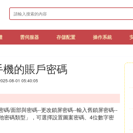
體
雲伺服器
存儲配置
操作系統
手機的賬戶密碼
25-08-01 05:40:05
碼/面部與密碼--更改鎖屏密碼--輸入舊鎖屏密碼--
他密碼類型」，可選擇設置圖案密碼、4位數字密