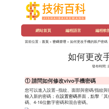
網站首頁
編程語言
編程軟
當前位置：
首頁
»
密碼管理
» 如何更改手機的賬戶密碼
如何更改
發布時間: 20
① 請問如何修改vivo手機密碼
您可以進入設置--指紋、面部與密碼/指紋與密
輸入新的密碼；在
設置密碼
界面，點擊「其
碼、4-16位數字密碼和混合密碼。