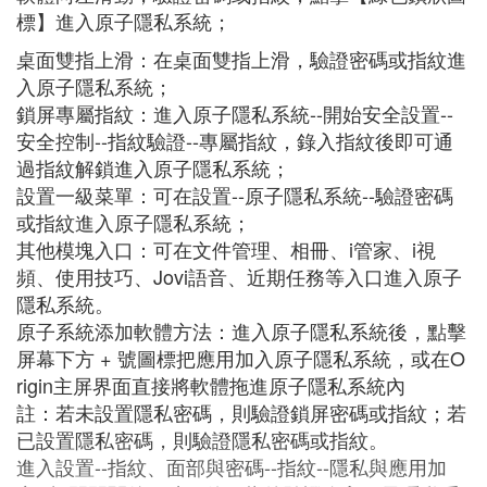
標】進入原子隱私系統；
桌面雙指上滑：在桌面雙指上滑，驗證密碼或指紋進
入原子隱私系統；
鎖屏專屬指紋：進入原子隱私系統--開始安全設置--
安全控制--指紋驗證--專屬指紋，錄入指紋後即可通
過指紋解鎖進入原子隱私系統；
設置一級菜單：可在設置--原子隱私系統--驗證密碼
或指紋進入原子隱私系統；
其他模塊入口：可在文件管理、相冊、i管家、i視
頻、使用技巧、Jovi語音、近期任務等入口進入原子
隱私系統。
原子系統添加軟體方法：進入原子隱私系統後，點擊
屏幕下方 + 號圖標把應用加入原子隱私系統，或在O
rigin主屏界面直接將軟體拖進原子隱私系統內
註：若未設置隱私密碼，則驗證鎖屏密碼或指紋；若
已設置隱私密碼，則驗證隱私密碼或指紋。
進入設置--指紋、面部與密碼--指紋--隱私與應用加