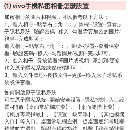
⑴ vivo手機私密相冊怎麼設置
加密
相冊的圖片和視頻，可以參考以下方法：
1、進入相冊--點擊右上角「：」圖標--設置--查看原
子隱私系統--驗證密碼--移入--勾選需要加密的圖片/
視頻--完成即可；
進入相冊--點擊右上角「：」圖標--設置--查看保密
櫃--驗證密碼--移入--勾選圖片/視頻--完成即可。
2、進入相冊--長按後選擇圖片或視頻--添加到/更多--
移入原子隱私系統或保密櫃即可；
3、進入文件管理--長按文件--更多--移入原子隱私系
統或保密櫃。
如何開啟原子隱私系統
可在原子隱私系統--開始安全設置--隱私控制--入口設
置--開啟【桌面常駐欄左滑】、【桌面雙指上滑】、
【鎖屏專屬指紋】、【設置一級菜單】、【其他模塊
入口】等入口。桌面常駐欄左滑：從桌面底部常駐欄
軟體向左滑動，驗證密碼或指紋，點擊【綠色鎖狀圖