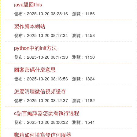
：
全管理軟體來實現，具體步驟如下
java返回this
一、打開手機管家
發布：2025-10-20 08:28:16
瀏覽：1186
首先，在手機上找到並打開「手機管家」這一應用。
製作腳本網站
手機管家是許多智能手機預裝的安全管理軟體，用於
發布：2025-10-20 08:17:34
瀏覽：1458
管理手機的安全設置和隱私保護。
python中的init方法
二、進入個人中心
發布：2025-10-20 08:17:33
瀏覽：1150
在手機管家主界面，點擊右上角的「個人中心」按
鈕，然後按照提示點擊「下一步」。這一步是為了進
圖案密碼什麼意思
入用戶個人的安全管理界面。
發布：2025-10-20 08:16:56
瀏覽：1324
三、找到隱私保護功能
怎麼清理微信視頻緩存
在個人中心頁面，仔細瀏覽並找到「隱私保護」這一
發布：2025-10-20 08:12:37
瀏覽：1182
功能。隱私保護功能是手機管家提供的一個重要安全
c語言編譯器怎麼看執行過程
特性，用於保護用戶的私密數據。
發布：2025-10-20 08:00:32
瀏覽：1544
四、設置隱私保護密碼
郵箱如何填寫發信伺服器
點擊進入隱私保護頁面後，系統會提示用戶為隱私保