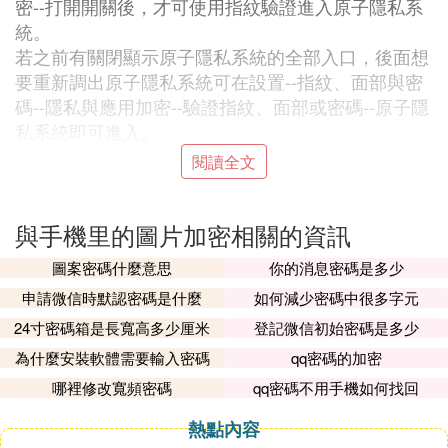
密--打開開關後，才可使用指紋驗證進入原子隱私系
統。
若之前有關閉顯示原子隱私系統的全部入口，後面想
要重新調出原子隱私系統可在設置--指紋、面部與密
碼--隱私與應用加密--驗證指紋、面部或密碼--原子隱
私系統即可進入。
圖文鏈接：網頁鏈接
閱讀全文
支持原子隱私系統的機型
目前搭載OriginOS 3、OriginOS Ocean及以上系統
與手機里的圖片加密相關的資訊
的機型均支持原子隱私系統。
註：Pad系列暫不支持原子隱私系統。
圖案密碼什麼意思
你的消息密碼是多少
更多使用疑惑可進入vivo官網--我的--在線客服--輸入
申請微信時默認密碼是什麼
如何減少密碼中很多字元
人工，咨詢在線客服反饋。
24寸密碼箱是長寬高多少厘米
登記微信初始密碼是多少
為什麼安裝軟體需要輸入密碼
qq密碼的加密
⑵ 手機相冊怎麼設密碼
哪裡修改寬頻密碼
qq密碼不用手機如何找回
手機相冊
設置密碼
的方法通常可以通過手機管家等安
熱點內容