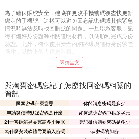
為了確保賬號安全，建議在更改手機號碼後盡快更新
綁定的手機號。這樣可以避免因忘記密碼或其他緊急
情況時無法及時找回賬號的問題。一旦聯系客服，記
得准備好身份證等相關證明材料，以便順利完成身份
驗證。此外，確保使用安全的網路環境進行身份驗證
操作，以防止個人信息泄露。
閱讀全文
在等待客服處理的過程中，也可以嘗試通過其他方式
找回密碼，例如通過郵箱找回。如果注冊時使用了郵
箱，可以嘗試通過郵箱找回密碼功能。如果郵箱也無
與淘寶密碼忘記了怎麼找回密碼相關的
法使用，可以考慮使用第三方安全驗證工具，如支付
資訊
寶等，進行身份驗證並找回密碼。
圖案密碼什麼意思
你的消息密碼是多少
值得注意的是，為了提高賬號的安全性，建議定期更
申請微信時默認密碼是什麼
如何減少密碼中很多字元
改密碼，並啟用二次驗證功能。這樣即使密碼泄露，
24寸密碼箱是長寬高多少厘米
登記微信初始密碼是多少
也能有效保護賬號安全。同時，不要在公共網路環境
為什麼安裝軟體需要輸入密碼
qq密碼的加密
下進行敏感操作，以免個人信息被竊取。