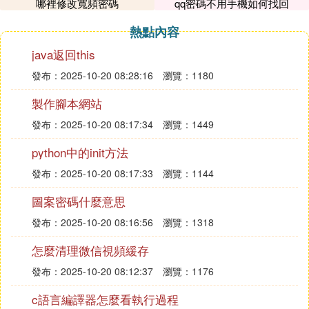
哪裡修改寬頻密碼
qq密碼不用手機如何找回
總之，當遇到忘記淘寶賬號密碼且手機號已更換的情
熱點內容
況時，及時聯系客服是解決問題的有效途徑。同時，
java返回this
加強賬號安全意識，採取多種措施保護個人信息，是
發布：2025-10-20 08:28:16
瀏覽：1180
維護賬號安全的關鍵。
製作腳本網站
發布：2025-10-20 08:17:34
瀏覽：1449
python中的init方法
發布：2025-10-20 08:17:33
瀏覽：1144
圖案密碼什麼意思
發布：2025-10-20 08:16:56
瀏覽：1318
怎麼清理微信視頻緩存
發布：2025-10-20 08:12:37
瀏覽：1176
c語言編譯器怎麼看執行過程