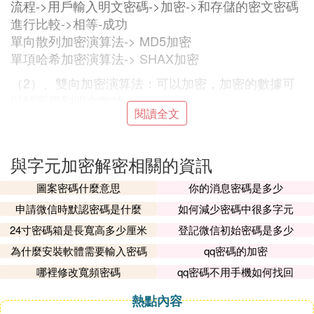
流程->用戶輸入明文密碼->加密->和存儲的密文密碼
進行比較->相等-成功
單向散列加密演算法-> MD5加密
單項哈希加密演算法-> SHAX加密
（2）、雙向加密演算法：可以加密，加密的數據可
以解密得到明文數據
閱讀全文
使用在更多的場景；數據進行加密傳輸->目標地址->
解密得到明文數據進行處理
對稱加密：加密和解密使用相同的秘鑰；
與字元加密解密相關的資訊
非對稱加密：加密和解密使用不同的秘鑰；如HTTP
S傳輸數據
圖案密碼什麼意思
你的消息密碼是多少
申請微信時默認密碼是什麼
如何減少密碼中很多字元
hashlib主要提供字元加密功能，將md5和sha模塊整
合到了一起，支持md5,sha1, sha224, sha256, sha3
24寸密碼箱是長寬高多少厘米
登記微信初始密碼是多少
84, sha512等演算法
為什麼安裝軟體需要輸入密碼
qq密碼的加密
hashlib 加密啊的字元串類型為二進制編碼，
注意：
哪裡修改寬頻密碼
qq密碼不用手機如何找回
直接加密字元串會報如下錯誤：
熱點內容