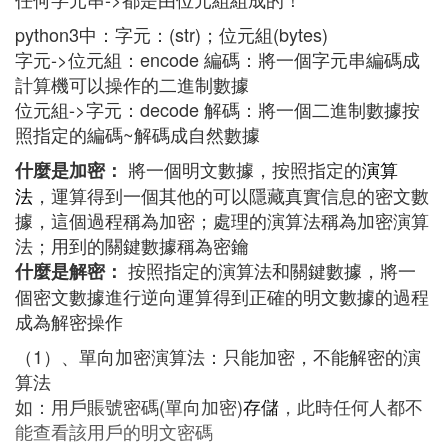
python3中：字元：(str)；位元組(bytes)
字元->位元組：encode 編碼：將一個字元串編碼成
計算機可以操作的二進制數據
位元組->字元：decode 解碼：將一個二進制數據按
照指定的編碼~解碼成自然數據
將一個明文數據，按照指定的
演算
什麼是加密：
法
，運算得到一個其他的可以隱藏真實信息的密文數
據，這個過程稱為加密；處理的演算法稱為加密演算
法；用到的關鍵數據稱為密鑰
按照指定的演算法和關鍵數據，將一
什麼是解密：
個密文數據進行逆向運算得到正確的明文數據的過程
成為解密操作
（1）、單向加密演算法：只能加密，不能解密的演
算法
如：用戶賬號密碼(單向加密)
存儲
，此時任何人都不
能查看該用戶的明文密碼