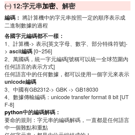
㈠ 12:字元串
加密
、解密
將計算機中的字元串按照一定的順序表示成
編碼：
二進制數據的過程
各國字元編碼都不一樣：
1、計算機-> 表示[英文字母、數字、部分特殊符號]-
>
[0~256]
ascii編碼
2、萬國碼，統一字元編碼[號稱可以統一全球范圍內
任何語言的表示方式]
任何語言中的任何數據，都可以使用一個字元來表示
unicode編碼
3、中國有GB2312-> GBK -> GB18030
4、數據傳輸編碼：unicode transfer format 8 bit [UT
F-8]
python
中的編碼解碼：
要命的規則：字元串的編碼解碼，一直都是任何語言
中一個難點和重點
任何字元串->都是由位元組組成的！