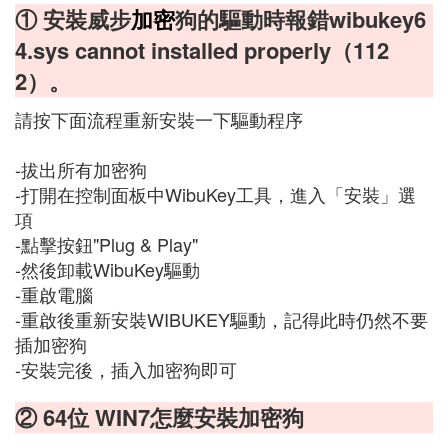
① 安裝威步
加密
狗的驅動時報錯wibukey6
4.sys cannot installed properly（112
2）。
請按下面流程重新安裝一下驅動程序
-拔出所有加密狗
-打開在控制面板中WibuKey工具，進入「安裝」選
項
-點擊按鈕"Plug & Play"
-然後卸載WibuKey驅動
-重啟電腦
-重啟後重新安裝WIBUKEY驅動，記得此時仍然不要
插加密狗
-安裝完後，插入加密狗即可
② 64位 WIN7怎麼安裝加密狗