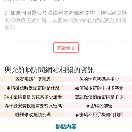
7. 如果伺服器位於路由器的內部網路中，確保路由器
的埠轉發設置正確，以便區域網外的設備能夠訪問伺
服器。
8. 需要確保伺服器的防火牆設置允許外部設備通過埠
閱讀全文
訪問伺服器，這通常意味著你需要將伺服器的防火牆
規則進行相應的配置。
與允許ip訪問網站相關的資訊
通過以上步驟，區域網內的電腦就可以通過區域網內
的IP地址訪問網站了。
圖案密碼什麼意思
你的消息密碼是多少
申請微信時默認密碼是什麼
如何減少密碼中很多字元
Ⅱ 區域網只能用IP訪問網站，不能用計算機
24寸密碼箱是長寬高多少厘米
登記微信初始密碼是多少
名訪問網站，怎麼解決
為什麼安裝軟體需要輸入密碼
qq密碼的加密
在區域網中，遇到的問題是其他計算機無法通過計算
哪裡修改寬頻密碼
qq密碼不用手機如何找回
機名訪問伺服器，而只能使用IP地址。例如，伺服器
熱點內容
的名字是server，對應的IP地址是192.168.18.1。在