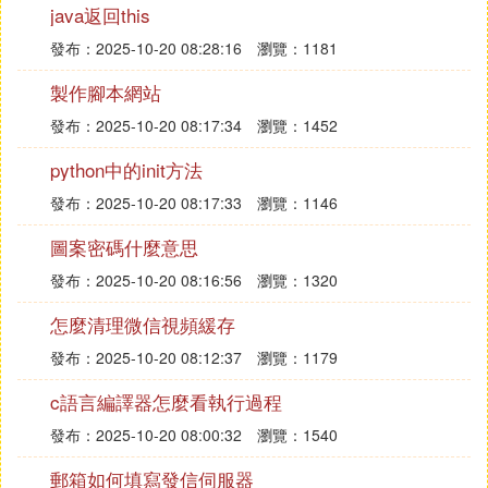
本地訪問IIS時，默認可以通過輸入http://server或者h
java返回this
ttp://192.168.18.1來訪問。但是，區域網中的其他計
發布：2025-10-20 08:28:16
瀏覽：1181
算機卻無法解析server這個名稱代表的IP地址。
製作腳本網站
解決這個問題的方法之一是在區域網內的計算機的ho
發布：2025-10-20 08:17:34
瀏覽：1452
sts文件中添加一條記錄。hosts文件位於system32/dr
python中的init方法
iver/etc目錄下。具體操作是在hosts文件中添加一行
內容：192.168.18.1 server。這樣做的目的是讓區域
發布：2025-10-20 08:17:33
瀏覽：1146
網中的計算機將server這個名稱與192.168.18.1這個I
圖案密碼什麼意思
P地址關聯起來，從而可以通過server這個名稱來訪
發布：2025-10-20 08:16:56
瀏覽：1320
問伺服器。
怎麼清理微信視頻緩存
值得注意的是，這種方法僅適用於區域網內部的計算
發布：2025-10-20 08:12:37
瀏覽：1179
機。如果你需要在區域網之外通過計算機名訪問伺服
器，還需要在區域網的DNS伺服器上進行相應的配
c語言編譯器怎麼看執行過程
置。但是，對於大多數區域網環境來說，這種方法已
發布：2025-10-20 08:00:32
瀏覽：1540
經足夠解決通過計算機名訪問伺服器的問題。
郵箱如何填寫發信伺服器