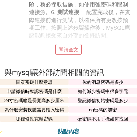
險，務必採取措施，如使用強密碼和限制
連接源。6.
： 配置完成後，在實
測試連接
際連接前進行測試，以確保所有更改按預
期工作。按照上述步驟操作後，MySQL應
該能夠接受來自外部的登錄訪問。
❷ 如何讓其他計算機訪問我的計算機上
資
閱讀全文
料庫
mysql
與mysql讓外部訪問相關的資訊
很簡單啊,先判斷是不是在同 一個網路之間,你ping 一
下它的ip ,看能不能ping通.
圖案密碼什麼意思
你的消息密碼是多少
這樣就有兩種情況,
申請微信時默認密碼是什麼
如何減少密碼中很多字元
第一種:能ping通,說明你們在同一個網路中,可以直接
24寸密碼箱是長寬高多少厘米
登記微信初始密碼是多少
訪問.你只要在你的登錄用戶中的帳號加上可外部訪
為什麼安裝軟體需要輸入密碼
qq密碼的加密
問就可以了...也就是授權.比如你的帳號是root 你可以
哪裡修改寬頻密碼
qq密碼不用手機如何找回
進入mysql後,
熱點內容
那麼我的其中一個root的帳號就能被所有的主機訪問