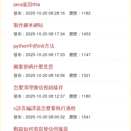
java返回this
了..
發布：2025-10-20 08:28:16
瀏覽：1182
製作腳本網站
第二種情況,就是ping 不通,那麼你是須要借用其它的
發布：2025-10-20 08:17:34
瀏覽：1453
工具.可以用花生殼或稻草人這樣的ddns工具進行靜
態化ip.
python中的init方法
發布：2025-10-20 08:17:33
瀏覽：1147
剩下的按照第一種情況一樣,把你的帳號允許遠程登
圖案密碼什麼意思
錄就可以了.
發布：2025-10-20 08:16:56
瀏覽：1321
❸ MySQL如何設置不允許外部訪問mysql
怎麼清理微信視頻緩存
不能外部訪問
發布：2025-10-20 08:12:37
瀏覽：1180
MySQL如何設置不允許外部訪問？
c語言編譯器怎麼看執行過程
MySQL是一種開源的關系型資料庫管理系統，常用
發布：2025-10-20 08:00:32
瀏覽：1541
於網站開發和應用程序開發中。然而，隨著互聯網技
術的發展和普及，網路安全問題越來越受到關注。為
郵箱如何填寫發信伺服器