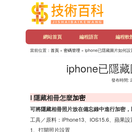
網站首頁
編程語言
編程軟
當前位置：
首頁
»
密碼管理
» iphone已隱藏圖片如何
iphone已
發布時間: 20
Ⅰ 隱藏相冊怎麼
加密
可將隱藏相冊照片放在備忘錄中進行加密，
工具／原料：iPhone13、IOS15.6、蘋果
1、打開照片設置