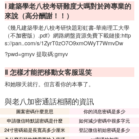
Ⅰ 建築學老八校考研難度大嗎對於跨專業的
來說（高分酬謝！！）
《幾凡建築學老八校考研快題彩虹書-華南理工大學
（不
加密
版）.pdf》網路網盤資源免費下載鏈接:http
s://pan..com/s/1ZyrT0zO7O9xmOWyT7WmvDw
?pwd=gmyv 提取碼:gmyv
Ⅱ 怎樣才能把移動女客服逗笑
和她聊天就行。但言看你的本事了。
與老八加密通話相關的資訊
圖案密碼什麼意思
你的消息密碼是多少
申請微信時默認密碼是什麼
如何減少密碼中很多字元
24寸密碼箱是長寬高多少厘米
登記微信初始密碼是多少