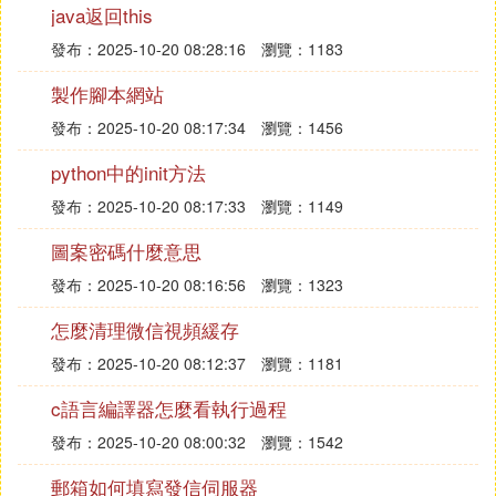
你參考一下，如果數據量不大的話，完成可以用把表
java返回this
的數據倒成SQL文件再執行！
發布：2025-10-20 08:28:16
瀏覽：1183
⑤ 怎樣將mysql資料庫導入到oracle資料
製作腳本網站
庫中
發布：2025-10-20 08:17:34
瀏覽：1456
，一路「Next」
1、 運行MySQL Migration Toolkit
python中的init方法
到「Source Database」，在Database System中選
發布：2025-10-20 08:17:33
瀏覽：1149
擇Oracle Database Server，如果第一次使用會告之
要求載入驅動程序ojdbc14.jar。
圖案密碼什麼意思
發布：2025-10-20 08:16:56
瀏覽：1323
載入驅動程序之後，界面將變成如下的形式，在其中
填寫Oracle資料庫的連接信息，按「Next」繼續。
怎麼清理微信視頻緩存
2、 在Target Database中默認Database System為M
發布：2025-10-20 08:12:37
瀏覽：1181
ySQL Server，在Connection Parameters中填寫相應
c語言編譯器怎麼看執行過程
的MySQL資料庫的連接信息，按「Next」繼續。
發布：2025-10-20 08:00:32
瀏覽：1542
3、進行資料庫連接測試，測試通過後按「Next」到
Source Schemata Selection，點選准備進行數據遷
郵箱如何填寫發信伺服器