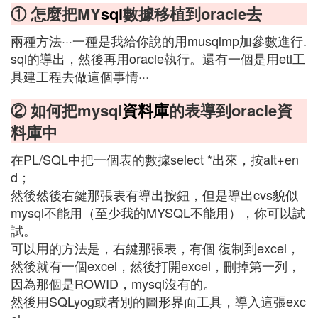
① 怎麼把MY
sql
數據移植到oracle去
兩種方法···一種是我給你說的用musqlmp加參數進行.
sql的導出，然後再用oracle執行。還有一個是用etl工
具建工程去做這個事情···
② 如何把mysql
資料庫
的表導到oracle資
料庫中
在PL/SQL中把一個表的數據select *出來，按alt+en
d；
然後然後右鍵那張表有導出按鈕，但是導出cvs貌似
mysql不能用（至少我的MYSQL不能用），你可以試
試。
可以用的方法是，右鍵那張表，有個 復制到excel，
然後就有一個excel，然後打開excel，刪掉第一列，
因為那個是ROWID，mysql沒有的。
然後用SQLyog或者別的圖形界面工具，導入這張exc