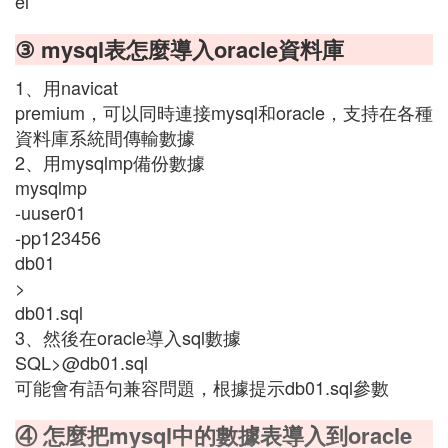
el
③ mysql表怎麼導入oracle資料庫
1、用navicat
premium，可以同時連接mysql和oracle，支持在各種
資料庫系統間傳輸數據
2、用mysqlmp備份數據
mysqlmp
-uuser01
-pp123456
db01
>
db01.sql
3、然後在oracle導入sql數據
SQL>@db01.sql
可能會有語句兼容問題，根據提示db01.sql參數
④ 怎麼把mysql中的數據表導入到oracle