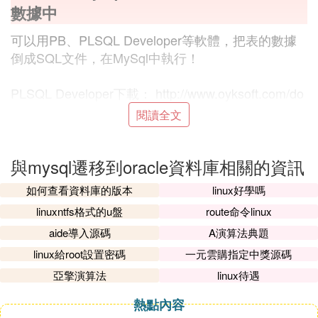
數據中
可以用PB、PLSQL Developer等軟體，把表的數據
倒成SQL文件，在MySql中執行！
PLSQL Developer下載： http://www.oyksoft.com/do
wninfo/1924.html
閱讀全文
我們項目組曾經將Oracle的數據倒入到DB2中，沒有
與mysql遷移到oracle資料庫相關的資訊
DBA，沒有用到任何工具，是寫數據遷移程序，大概
步驟是這樣：
如何查看資料庫的版本
linux好學嗎
1、根據雙方資料庫的數據字典，羅列出需要的欄位
linuxntfs格式的u盤
route命令linux
2、編寫相應的遷移程序，主要注意的地方就是Oracl
aide導入源碼
A演算法典題
e的數據類型要做相應的轉換，轉移成DB2里有的，
刪除倒出時一些無用的數據，使導入的數據具有意
linux給root設置密碼
一元雲購指定中獎源碼
義！
亞擎演算法
linux待遇
3、抽取數據做驗證！
熱點內容