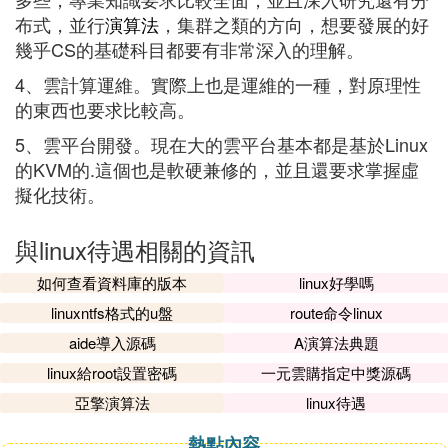
布式，並行
演算法
，集群之類的方向，想要發展的好
幾乎CS的基礎科目都要有非常深入的理解。
4、雲計算運維。實際上也是運維的一種，對原理性
的東西也要求比較高。
5、雲平台開發。現在大的雲平台基本都是基於Linux
的KVM的.這個也是軟硬兼修的，並且還要求掌握虛
擬化技術。
與linux待遇相關的資訊
如何查看資料庫的版本
linux好學嗎
linuxntfs格式的u盤
route命令linux
aide導入源碼
A演算法典題
linux給root設置密碼
一元雲購指定中獎源碼
亞擎演算法
linux待遇
熱點內容