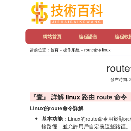
網站首頁
編程語言
編程軟
當前位置：
首頁
»
操作系統
» route命令linux
rout
發布時間: 20
『壹』 詳解
linux
路由 route 命令
：
Linux的route命令詳解
：Linux的route命令用
基本功能
輸路徑，並允許用戶自定義這些路徑。