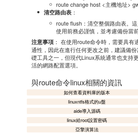
route change host <主
：
清空路由表
route flush：清空整個路
使用前務必謹慎，並考慮備份當
： 在使用route命令時，需要
注意事項
通性，因此在進行任何更改之前，建議備份當前的
礎工具之一，但現代Linux系統通常也支
活的網路配置選項。
與route命令linux相關的資訊
如何查看資料庫的版本
linuxntfs格式的u盤
aide導入源碼
linux給root設置密碼
亞擎演算法