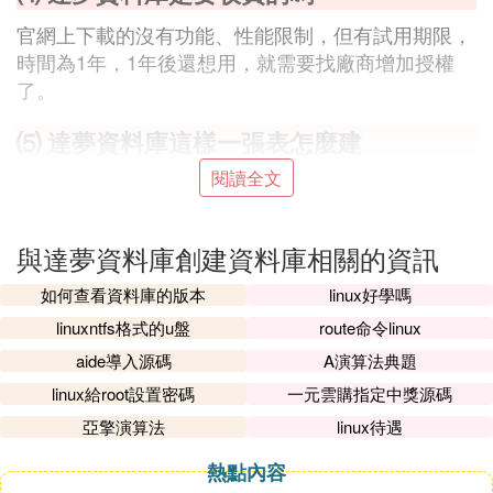
官網上下載的沒有功能、性能限制，但有試用期限，
時間為1年，1年後還想用，就需要找廠商增加授權
了。
⑸ 達夢資料庫這樣一張表怎麼建
閱讀全文
建表沒有問題，因為VARCHAR類型不管多大都不會
分配實際空間的,而如果使用CHAR的話則會分配實際
的空間
與達夢資料庫創建資料庫相關的資訊
在插入的數據時候,如果一行中VARCHAR那幾個欄位
總長度加起來超過8000的話會報錯
如何查看資料庫的版本
linux好學嗎
clob欄位的數據是另外存儲的,使用沒有什麼特別的要
linuxntfs格式的u盤
route命令linux
求,用法是clob(長度),最大長度為2G-1位元組,定義長
aide導入源碼
A演算法典題
度指明了在clob欄位中可以接受的最大位元組長度.如
linux給root設置密碼
一元雲購指定中獎源碼
不定義長度,預設為2G-1
亞擎演算法
linux待遇
⑹ 達夢資料庫怎麼創建id自增數列
熱點內容