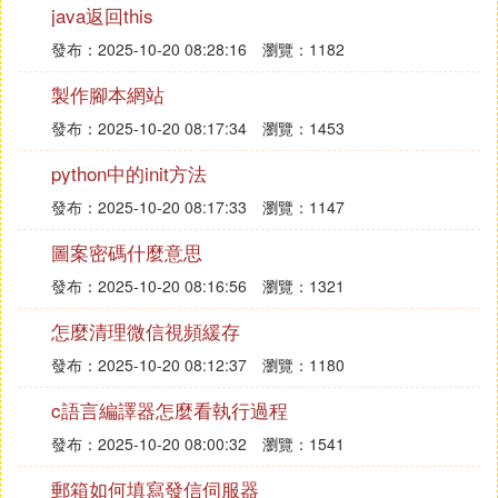
建立一個叫testtable的表，2個欄位，第一欄位id，第
java返回this
二欄位name。
發布：2025-10-20 08:28:16
瀏覽：1182
設置自增：IDENTITY(1,1) ，從1開始，每次自增1
製作腳本網站
CREATE TABLE testtable(
發布：2025-10-20 08:17:34
瀏覽：1453
id [int] IDENTITY(1,1) NOT NULL,
name [nvarchar](255) NULL
python中的init方法
) ON [PRIMARY]
發布：2025-10-20 08:17:33
瀏覽：1147
⑺
linux
下怎麼安裝達夢（DM）資料庫
圖案密碼什麼意思
發布：2025-10-20 08:16:56
瀏覽：1321
安裝達夢資料庫linux版的。
進入達夢資料庫所在的目錄，輸入命令 ./達夢資料庫
怎麼清理微信視頻緩存
的名稱。如 ./DMInstall.bin即可調出達夢資料庫的圖
發布：2025-10-20 08:12:37
瀏覽：1180
形安裝界面（前提是LINUX伺服器安裝了圖形界面）
如下圖
c語言編譯器怎麼看執行過程
發布：2025-10-20 08:00:32
瀏覽：1541
點擊OK，進入版本信息，點擊下一步
郵箱如何填寫發信伺服器