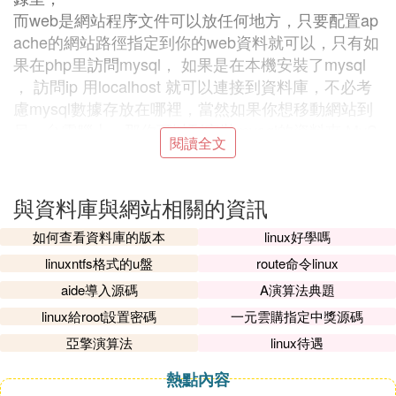
而web是網站程序文件可以放任何地方，只要配置ap
ache的網站路徑指定到你的web資料就可以，只有如
果在php里
訪問
mysql， 如果是在本機安裝了mysql
， 訪問ip 用localhost 就可以連接到資料庫，不必考
慮mysql數據存放在哪裡，當然如果你想移動網站到
另一台電腦上，那你可以到安裝mysql的資料夾 MyS
閱讀全文
QL\data 里 找到你的數據
如果你是從別人那購買php空間，當然也要購買mysq
與資料庫與網站相關的資訊
l空間， 這2個空間不是同一個空間！
如何查看資料庫的版本
linux好學嗎
就得注意連接方式。
linuxntfs格式的u盤
route命令linux
③ 網站與資料庫有什麼關系，經常聽說資
aide導入源碼
A演算法典題
料庫要與網站關聯，他們之間有何種關系
linux給root設置密碼
一元雲購指定中獎源碼
網站的所有數據都是
存儲
在資料庫中的，比如你的用
亞擎演算法
linux待遇
戶名密碼，以及注冊信息，登錄信息等等
熱點內容
還要就是網站的內容也都是存儲在資料庫的，因為現