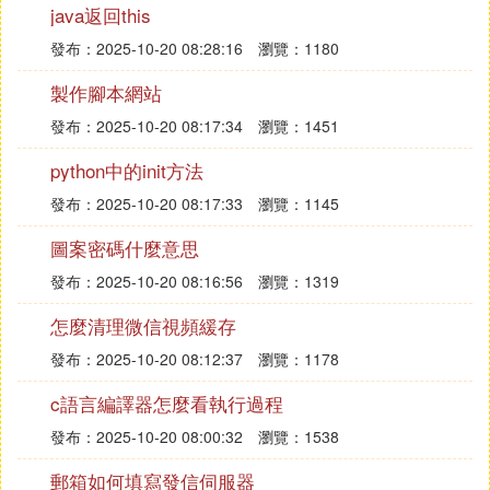
java返回this
在網站都是動態的，他的內容都是動態載入的，比如
你在新浪或者網路新聞看到的信息。有的會根據地域
發布：2025-10-20 08:28:16
瀏覽：1180
不同，比如你是北京的他就重點顯示北京的新聞，你
製作腳本網站
的上海的就顯示上海的。或者廣告，也有定點投放，
這些信息都是存在資料庫的，然後網站通過判斷你是
發布：2025-10-20 08:17:34
瀏覽：1451
屬於哪個，然後去資料庫中把信息讀取出來顯示給你
python中的init方法
發布：2025-10-20 08:17:33
瀏覽：1145
打字好多，不知道你聽明白沒有，希望採納啊。
圖案密碼什麼意思
④ mysql資料庫和網站有什麼關系
發布：2025-10-20 08:16:56
瀏覽：1319
mysql是一款小型系統的資料庫系統，資料庫與網站
怎麼清理微信視頻緩存
的關系是，資料庫在後台，前台就是web的展示層，
中間有些功能或技術還可以採用中間件技術。例如：
發布：2025-10-20 08:12:37
瀏覽：1178
Apache+PHP+MySQL+Perl、Apache+PHP+MySQ
c語言編譯器怎麼看執行過程
L+Serv-U等等。
發布：2025-10-20 08:00:32
瀏覽：1538
⑤ 網站與資料庫的關系
郵箱如何填寫發信伺服器