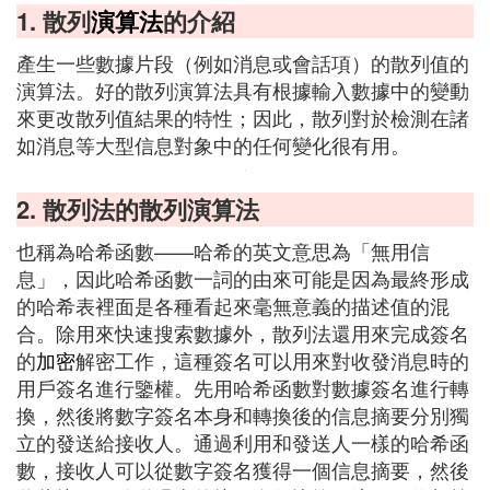
1. 散列
演算法
的介紹
產生一些數據片段（例如消息或會話項）的散列值的
演算法。好的散列演算法具有根據輸入數據中的變動
來更改散列值結果的特性；因此，散列對於檢測在諸
如消息等大型信息對象中的任何變化很有用。
2. 散列法的散列演算法
也稱為哈希函數——哈希的英文意思為「無用信
息」，因此哈希函數一詞的由來可能是因為最終形成
的哈希表裡面是各種看起來毫無意義的描述值的混
合。除用來快速搜索數據外，散列法還用來完成簽名
的
加密
解密工作，這種簽名可以用來對收發消息時的
用戶簽名進行鑒權。先用哈希函數對數據簽名進行轉
換，然後將數字簽名本身和轉換後的信息摘要分別獨
立的發送給接收人。通過利用和發送人一樣的哈希函
數，接收人可以從數字簽名獲得一個信息摘要，然後