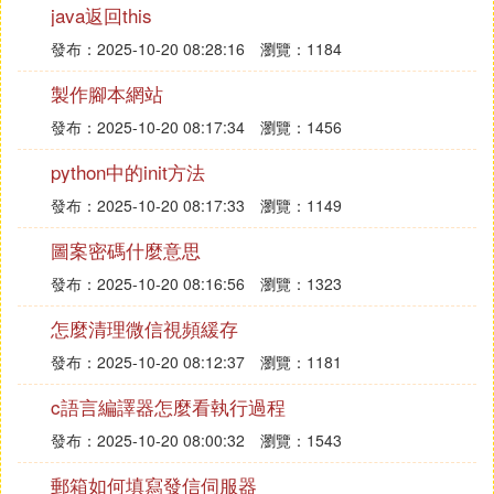
列（Hash）函數提供了這一服務，它對不同長度的
java返回this
輸入消息，產生固定長度的輸出。這個固定長度的輸
發布：2025-10-20 08:28:16
瀏覽：1184
出稱為原輸入消息的「散列」或「消息摘要」（Mes
sage digest）。一個安全的哈希函數H必須具有以下
製作腳本網站
屬性：
發布：2025-10-20 08:17:34
瀏覽：1456
l）H能夠應用到大小不一的數據上。
2）H能夠生成大小固定的輸出。
python中的init方法
3）對於任意給定的x，H（x）的計算相對簡單。
發布：2025-10-20 08:17:33
瀏覽：1149
4）對於任意給定的代碼h，要發現滿足H（x）=h的x
圖案密碼什麼意思
在計算上是不可行的。
5) 對於任意給定的塊x，要發現滿足H（y）=H（x）
發布：2025-10-20 08:16:56
瀏覽：1323
而y=x在計算上是不可行的。
怎麼清理微信視頻緩存
6）要發現滿足H（X）=H（y）的（X，y）對在計算
上是不可行的
發布：2025-10-20 08:12:37
瀏覽：1181
c語言編譯器怎麼看執行過程
5. 哈希演算法是什麼呢
發布：2025-10-20 08:00:32
瀏覽：1543
哈希演算法就是一種特殊的函數，不論輸入多長的一
郵箱如何填寫發信伺服器