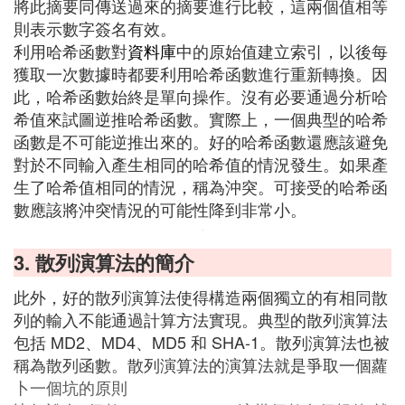
將此摘要同傳送過來的摘要進行比較，這兩個值相等
則表示數字簽名有效。
利用哈希函數對
資料庫
中的原始值建立索引，以後每
獲取一次數據時都要利用哈希函數進行重新轉換。因
此，哈希函數始終是單向操作。沒有必要通過分析哈
希值來試圖逆推哈希函數。實際上，一個典型的哈希
函數是不可能逆推出來的。好的哈希函數還應該避免
對於不同輸入產生相同的哈希值的情況發生。如果產
生了哈希值相同的情況，稱為沖突。可接受的哈希函
數應該將沖突情況的可能性降到非常小。
3. 散列演算法的簡介
此外，好的散列演算法使得構造兩個獨立的有相同散
列的輸入不能通過計算方法實現。典型的散列演算法
包括 MD2、MD4、MD5 和 SHA-1。散列演算法也被
稱為散列函數。散列演算法的演算法就是爭取一個蘿
卜一個坑的原則