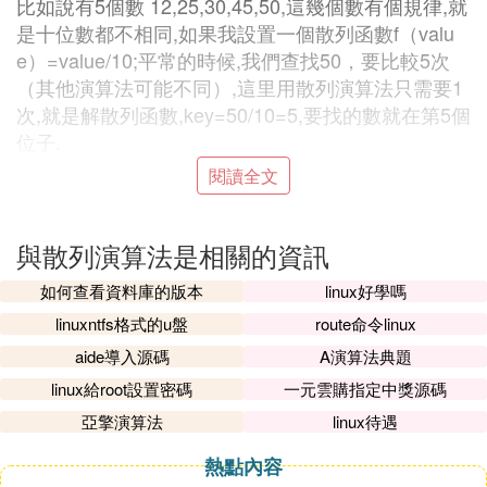
比如說有5個數 12,25,30,45,50,這幾個數有個規律,就
是十位數都不相同,如果我設置一個散列函數f（valu
e）=value/10;平常的時候,我們查找50，要比較5次
（其他演算法可能不同）,這里用散列演算法只需要1
次,就是解散列函數,key=50/10=5,要找的數就在第5個
位子.
但是上面問題還是很多的,比如說查找55呢?就會出錯
閱讀全文
<因為55解散列函數之後,也是在第5個位子>,還有等
等等問題,很顯然這個是我散列函數沒設置好,當你把
散列函數設置好了後,由於數據的龐大,沖突很有可能
與散列演算法是相關的資訊
產生,那麼就需要我們來處理沖突了,所以寫散列演算
如何查看資料庫的版本
linux好學嗎
法就是設置好的散列函數和處理沖突的過程.這里散
linuxntfs格式的u盤
route命令linux
列演算法涉及的查找就跟查找的數量無關,跟沖突率
有直接的關系。
aide導入源碼
A演算法典題
linux給root設置密碼
一元雲購指定中獎源碼
4. 散列演算法的概念
亞擎演算法
linux待遇
在信息安全技術中，經常需要驗證消息的完整性，散
熱點內容