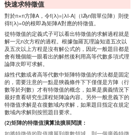
快速求特徵值
對於n×n方陣A，令f(λ)=|λI-A|（I為n階單位陣）則使
得f(λ)=0的根即為矩陣A對應的特徵值。
從特徵值的定義式子可以看出特徵值的求解過程就是
解一元n次方程的過程。根據伽羅瓦理論知道五次以
及五次以上方程是沒有解公式的，因此一般題目都是
會有幾個能一眼看出的解然後利用高等代數多項式理
論降次即可求解。
線性代數或者高等代數中矩陣特徵值的求法都是固定
的，需要注意的一點是狹義條件下下僅僅是方陣（行
數等於列數）才有特徵值的概念，如果是廣義情況下
最好查看研究生課程矩陣論內容。另外一般意義下的
特徵值求解是在復數域內求解，如果題目指定在規定
數域內求解則按照題目要求。
(2)矩陣的特徵值
演算法
擴展閱讀：
如將特徵值的取值擴展到復數領域，則一個廣義特徵