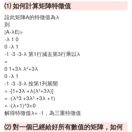
⑴ 如何計算矩陣特徵值
設此矩陣A的特徵值為λ
則
|A-λE|=
-λ 1 0
0 -λ 1
-1 -3 -3-λ 第1行減去第3行乘以λ
=
0 1+3λ λ²+3λ
0 -λ 1
-1 -3 -3-λ 按第1列展開
= -[1+3λ +λ(λ²+3λ)]
= -(λ^3 +3λ² +3λ +1)
= -(λ+1)^3=0
解得特徵值λ= -1，為三重特徵值
⑵ 對一個已經給好所有數值的矩陣，如何