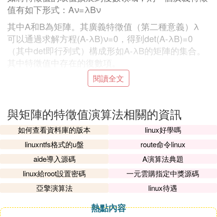
值有如下形式：Aν=λBν
其中A和B為矩陣。其廣義特徵值（第二種意義）λ
可以通過求解方程(A-λB)ν=0，得到det(A-λB)=0
（其中det即行列式）構成形如A-λB的矩陣的集合。
其中特徵值中存在的復數項。
閱讀全文
若是的屬於的特徵向量，則也是對應於的特徵向量，
因而特徵向量不能由特徵值惟一確定。反之，不同特
徵值對應的特徵向量不會相等，亦即一個特徵向量只
與矩陣的特徵值演算法相關的資訊
能屬於一個特徵值。
如何查看資料庫的版本
linux好學嗎
⑶ 矩陣特徵值計算技巧
linuxntfs格式的u盤
route命令linux
大多情況下可利用行列式的性質, 在將某個元素化為0
aide導入源碼
A演算法典題
的同時, 它所在的行或列的另兩個元素成比例. 這樣就
linux給root設置密碼
一元雲購指定中獎源碼
可提出λ的一個一次因子
亞擎演算法
linux待遇
⑷ 矩陣的特徵值怎麼計算
熱點內容