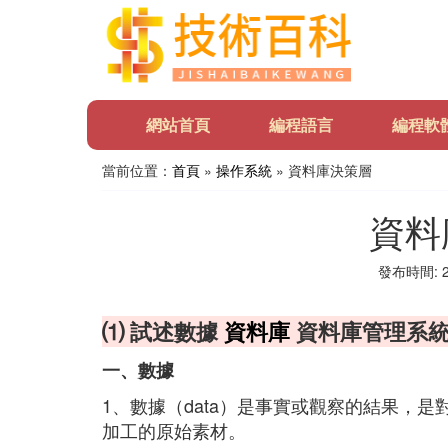
網站首頁
編程語言
編程軟
當前位置：
首頁
»
操作系統
» 資料庫決策層
資料
發布時間: 20
⑴ 試述數據
資料庫
資料庫管理系統
一、數據
1、數據（data）是事實或觀察的結果，
加工的原始素材。