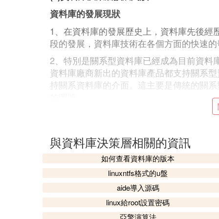
資料庫的發展現狀
1、在資料庫的發展歷史上，資料庫先後經
段的發展，資料庫技術在各個方面的快速的
2、特別是關系型資料庫已經成為目前資料庫
資料庫廠商新出的資料庫產品都支持關系型
持關系資料庫的介面。這主要是傳統的關系
的問題。
3、隨著雲計算的發展和大數據時代的到來
越來越多的半關系型和非關系型數據需要用
與資料庫決策層相關的資訊
4、以此同時，分布式技術等新技術的出現
非關系型資料庫就開始出現，這類資料庫與
如何查看資料庫的版本
不同， 它們更強調資料庫數據的高並發讀
linuxntfs格式的u盤
only SQL）資料庫。 而傳統的關系型
aide導入源碼
⑵ 資料庫管理系統的層次結構
linux給root設置密碼
亞擎演算法