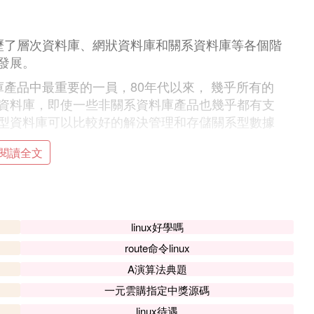
歷了層次資料庫、網狀資料庫和關系資料庫等各個階
發展。
產品中最重要的一員，80年代以來， 幾乎所有的
資料庫，即使一些非關系資料庫產品也幾乎都有支
型資料庫可以比較好的解決管理和存儲關系型數據
閱讀全文
，關系型資料庫越來越無法滿足需要，這主要是由於
資料庫進行存儲管理。
也對資料庫的技術提出了新的要求，於是越來越多的
傳統的關系型資料庫在設計和數據結構有了很大的
linux好學嗎
寫和存儲大數據，這類資料庫一般被稱為No
sql
（Not
route命令linux
資料庫在一些傳統領域依然保持了強大的生命力。
A演算法典題
一元雲購指定中獎源碼
linux待遇