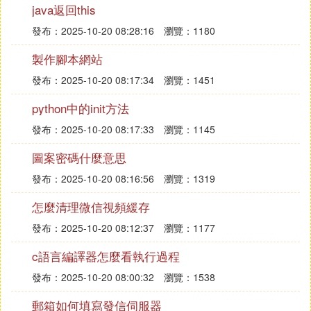
java返回this
FLOAT數據類型可精確到第15 位小數，其范圍為從-
發布：2025-10-20 08:28:16
瀏覽：1180
1.79E -308 到1.79E +308。 每個FLOAT 類型的數據
製作腳本網站
佔用8 個位元組的存儲空間。 FLOAT數據類型可寫為
FLOAT[ n ]的形式。n 指定FLOAT 數據的精度。n 為1
發布：2025-10-20 08:17:34
瀏覽：1451
到15 之間的整數值。當n 取1 到7 時，實際上是定義
python中的init方法
了一個REAL 類型的數據，系統用4 個位元組存儲
它；當n 取8 到15 時，系統認為其是FLOAT 類型，
發布：2025-10-20 08:17:33
瀏覽：1145
用8 個位元組存儲它。
圖案密碼什麼意思
發布：2025-10-20 08:16:56
瀏覽：1319
3、DECIMAL
怎麼清理微信視頻緩存
DECIMAL數據類型可以提供小數所需要的實際存儲
發布：2025-10-20 08:12:37
瀏覽：1177
空間，但也有一定的限制，您可以用2 到17 個位元組
來存儲從-10的38次方-1 到10的38次方-1 之間的數
c語言編譯器怎麼看執行過程
值。可將其寫為DECIMAL[ p [s] ]的形式，p 和s 確定
發布：2025-10-20 08:00:32
瀏覽：1538
了精確的比例和數位。其中p 表示可供存儲的值的總
位數（不包括小數點），預設值為18； s 表示小數點
郵箱如何填寫發信伺服器