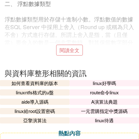
二、 浮點數據類型
浮點數據類型用於存儲十進制小數。浮點數值的數據
在SQL Server 中採用上舍入（Round up 或稱為只入
不舍）方式進行存儲。所謂上舍入是指，當（且僅
當）要舍入的數是一個非零數時，對其保留數字部分
的最低有效位上的數值加1 ，並進行必要的進位。若
閱讀全文
一個數是上舍入數，其絕對值不會減少。如：對3.14
159265358979 分別進行2 位和12位舍入，結果為3.
與資料庫整形相關的資訊
15 和3.141592653590。
如何查看資料庫的版本
linux好學嗎
1、REAL 數據類型
linuxntfs格式的u盤
route命令linux
aide導入源碼
A演算法典題
REAL數據類型可精確到第7 位小數，其范圍為從-3.4
linux給root設置密碼
一元雲購指定中獎源碼
0E -38 到3.40E +38。 每個REAL類型的數據佔用4
個位元組的存儲空間。
亞擎演算法
linux待遇
熱點內容
2、FLOAT