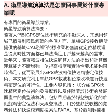
A. 衛星導航
演算法
是怎麼回事屬於什麼專
業呢
有專門的衛星導航專業。
衛星導航演算法摘要：
隨著人們對GPS定位技術研究的不斷深入，其應用領
域已擴展到國民經濟的各個方面。單頻GPS接收機所
提供的基於C/A碼測距的標准業務無論從定位精度還
是從實時性方面都已無法滿足用戶越來越高的需求。
近年來，隨著載波相位快速解算方法的提出和計算機
運算能力不斷增強，使得高精度和實時性要求能夠同
時滿足，從而發展出GPS載波相位快速精密定位技
術。本文研究利用單頻GPS載波相位接收機進行快速
精密定位的可行性。主要內容包括： ①介紹GPS快
速精密定位技術的發展歷程以及伴隨著該技術的發展
而產生的典型演算法。包括早期基於靜態初始化的准
動態精密定位法和天線交換法、用於雙頻接收機的寬
巷解法和快速模糊度搜索法FARA、基於觀測數據相