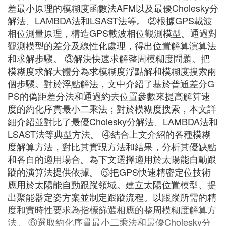
差最小原理的模糊度函數法AFM以及最優Cholesky分
解法、LAMBDA法和LSAST法等。 ②根據GPS載波
相位測量原理，構造GPS載波相位觀測模型。通過對
觀測模型的差分及線性化處理，得出位置解算演算法
和求解步驟。 ③解決快速求解整周模糊度問題。把
模糊度求解大體分為求模糊度浮點解和模糊度搜索兩
個步驟。對於浮點解法，文中介紹了基於普通差分G
PS的偽距差分法和通過約去位置參數來提高解算速
度的約化序貫最小二乘法；對於模糊度搜索，本文詳
細介紹並對比了最優Cholesky分解法、LAMBDA法和
LSAST法等典型方法。 ④結合上文介紹的各種模糊
度解算方法，對比其實現方法和結果，分析其優缺點
和各自的適用場合。為下文選擇適用於太陽能自動跟
蹤的演算法提供依據。 ⑤把GPS快速精密定位技術
應用於太陽能自動跟蹤領域。建立太陽位置模型、提
出聚能器定姿方案並制定跟蹤流程。以跟蹤所需的精
度和實時性要求為指標篩選相應的整周模糊度解算方
法。 ⑥選取約化序貫最小二乘法和最優Cholesky分