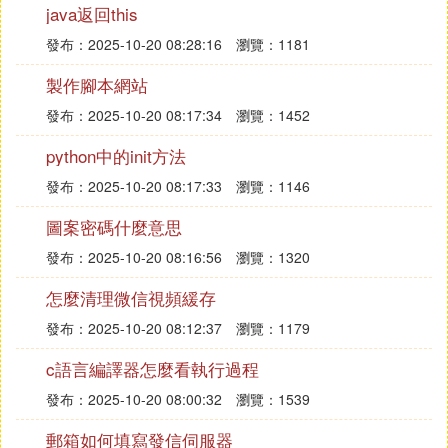
比如說，很多導航軟體都會通過多元數據池和強大的
java返回this
AI計算能力構成服務平台，實時跟蹤道路情況和交通
發布：2025-10-20 08:28:16
瀏覽：1181
情況，以小時甚至分鍾為單位對實時路況進行更新，
並推送至用戶的系統軟體中，盡可能減少因技術問題
製作腳本網站
而產生的路況延遲報告，提高路況報道的精準性。
發布：2025-10-20 08:17:34
瀏覽：1452
python中的init方法
現在市面上各類導航軟體越來越多，而這些軟體想要
發布：2025-10-20 08:17:33
瀏覽：1146
從強大的競爭市場中脫穎而出，最為關鍵的就是一個
「准」字。技術能力的強弱直接決定了導航軟體所能
圖案密碼什麼意思
夠達到的高度。
發布：2025-10-20 08:16:56
瀏覽：1320
C. 誰了解高德導航，百度導航 這些導航軟
怎麼清理微信視頻緩存
體的開發的大體思路，包括數據
存儲
，導航
發布：2025-10-20 08:12:37
瀏覽：1179
演算法等。謝謝
c語言編譯器怎麼看執行過程
先說共同點，兩個都有地圖，也都有導航，甚至都有
發布：2025-10-20 08:00:32
瀏覽：1539
語音導航。不同點是：1、從功能上說，高德導航主
郵箱如何填寫發信伺服器
要是駕車導航，從界面到內容幾乎都跟導航有關，當