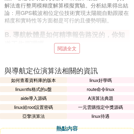
解法進行整周模糊度解算模擬實驗。分析結果得出結
論：用GPS載波相位定位技術實現太陽能自動跟蹤在
精度和實時性等方面都是可行的且優勢明顯。
B. 導航軟體是如何精準報告路況的，你知
道工作原理嗎
閱讀全文
任何一款導航軟體要定位用戶手機的位置，無非有兩
種主要方式，一是衛星定位，即GPS系統或者北斗系
與導航定位演算法相關的資訊
統；二是基站定位，即LBS定位。此外，AGPS和WI
FI也可以參與其中，但這兩種是輔助作用。
如何查看資料庫的版本
linux好學嗎
第一，不是精確，地圖軟體採用導航等APP獲得行駛
linuxntfs格式的u盤
route命令linux
車輛的數據，然後利用大數據進行分析，比如浮動車
aide導入源碼
A演算法典題
演算法，這些演算法已經有10多年的開發了，所以相
linux給root設置密碼
一元雲購指定中獎源碼
對而言比較成熟。
亞擎演算法
linux待遇
熱點內容