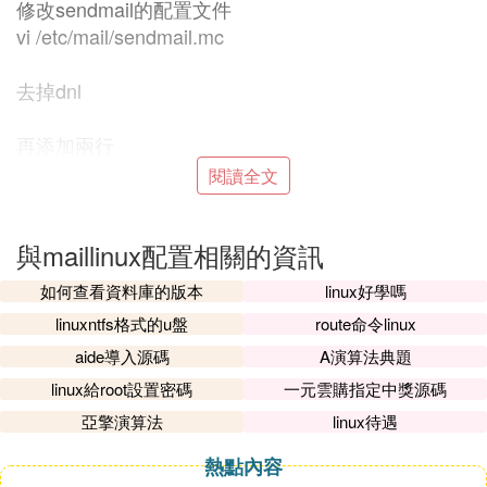
修改sendmail的配置文件
vi /etc/mail/sendmail.mc
去掉dnl
再添加兩行
閱讀全文
做輸入重定向m4 /etc/mail/sendmail.mc>/etc/mail/se
ndmail.cf
與maillinux配置相關的資訊
編輯 /etc/mail/access
如何查看資料庫的版本
linux好學嗎
執行makemap hash /etc/mail/access.db </etc/mail/a
linuxntfs格式的u盤
route命令linux
ccess
aide導入源碼
A演算法典題
編輯vi /etc/mail/local-host-names把郵件伺服器使用
linux給root設置密碼
一元雲購指定中獎源碼
的域名給添加上去
亞擎演算法
linux待遇
熱點內容
重啟sendmail服務