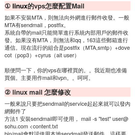
①
linux
的vps怎麼配置Mail
如果不安裝MTA，則無法向外網進行郵件收發。一般
MTA有sendmail，postfix。
系統自帶的mail只能簡單進行系統內部用戶的郵件收
發。如果沒有MTA，則無法和qq，163這些郵箱進行
通信。現在流行的組合是postfix（MTA,smtp）+dove
cot（pop3）+cyrus（ait user）
順便問一下，你的vps在哪裡買的。。我近期也准備
買個。主要用作mail和vpn。。呵呵。
② linux mail 怎麼修改
一般來說只要把sendmail的service起起來就可以發內
網郵件了
方法1 安裝sendmail即可使用， mail -s "test"
user@
sohu.com
<content.txt
bin/mail會默認使用本地sendmail發送郵件，這樣要