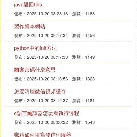
java返回this
最後給
rt@junx.com
發送測試郵件
發布：2025-10-20 08:28:16
瀏覽：1183
End。。。
製作腳本網站
發布：2025-10-20 08:17:34
瀏覽：1456
④ linux mail伺服器怎麼用
python中的init方法
一、概述：
發布：2025-10-20 08:17:33
瀏覽：1149
在配置郵件伺服器之前，先解釋幾個概念。
圖案密碼什麼意思
通常使用Email都很容易，但是Internet的郵件系統是
發布：2025-10-20 08:16:56
瀏覽：1323
通過幾個復雜的部分連接而成的，對於最終用戶而
言，我們熟悉的Outlook，Foxmail等都是用來收信和
怎麼清理微信視頻緩存
發信的，稱之為MUA：Mail User Agent，郵件用戶
發布：2025-10-20 08:12:37
瀏覽：1181
代理。
c語言編譯器怎麼看執行過程
MUA並非直接將郵件發送至收件人手中，而是通過M
TA：Mail Transfer Agent，郵件傳輸代理代為傳遞，
發布：2025-10-20 08:00:32
瀏覽：1543
Sendmail和Postfix就是扮演MTA的角色。
郵箱如何填寫發信伺服器