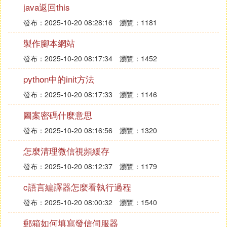
-R
java返回this
：連同子目錄的內容一起列出（遞歸列出），等於該
發布：2025-10-20 08:28:16
瀏覽：1181
目錄下的所有文件都會顯示出來
註：這些參數也可以組合使用，下面舉兩個例子：
製作腳本網站
ls -l
發布：2025-10-20 08:17:34
瀏覽：1452
#以長數據串的形式列出當前目錄下的數據文件和目
錄
python中的init方法
ls -lR
發布：2025-10-20 08:17:33
瀏覽：1146
#以長數據串的形式列出當前目錄下的所有文件
圖案密碼什麼意思
3、grep命令
該命令常用於分析一行的信息，若當中有我們所需要
發布：2025-10-20 08:16:56
瀏覽：1320
的信息，就將該行顯示出來，該命令通常與管道命令
怎麼清理微信視頻緩存
一起使用，用於對一些命令的輸出進行篩選加工等
等，它的簡單語法為
發布：2025-10-20 08:12:37
瀏覽：1179
grep [-acinv]
c語言編譯器怎麼看執行過程
[--color=auto] '查找字元串' filename
發布：2025-10-20 08:00:32
瀏覽：1540
它的常用參數如下：
-a
郵箱如何填寫發信伺服器