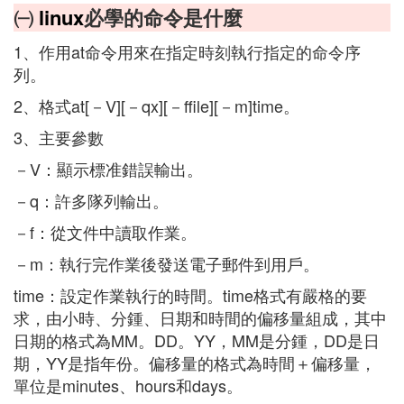
㈠
linux
必學的命令是什麼
1、作用at命令用來在指定時刻執行指定的命令序
列。
2、格式at[－V][－qx][－ffile][－m]time。
3、主要參數
－V：顯示標准錯誤輸出。
－q：許多隊列輸出。
－f：從文件中讀取作業。
－m：執行完作業後發送電子郵件到用戶。
time：設定作業執行的時間。time格式有嚴格的要
求，由小時、分鍾、日期和時間的偏移量組成，其中
日期的格式為MM。DD。YY，MM是分鍾，DD是日
期，YY是指年份。偏移量的格式為時間＋偏移量，
單位是minutes、hours和days。