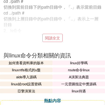
cd ./path #
切換到當前目錄下的path目錄中，「.」表示當前目錄
cd ../path #
切換到上層目錄中的path目錄中，「..」表示上一層
目錄
2、ls命令
這是一個非常有用的查看文件與目錄的命令，list之
閱讀全文
意，它的參數非常多，下面就列出一些我常用的參數
吧，如下：
-l
與linux命令分類相關的資訊
：列出長數據串，包含文件的屬性與許可權數據等
如何查看資料庫的版本
linux好學嗎
-a
linuxntfs格式的u盤
route命令linux
：列出全部的文件，連同隱藏文件（開頭為.的文
件）一起列出來（常用）
aide導入源碼
A演算法典題
-d
linux給root設置密碼
一元雲購指定中獎源碼
：僅列出目錄本身，而不是列出目錄的文件數據
亞擎演算法
linux待遇
-h
：將文件容量以較易讀的方式（GB，kB等）列出來
熱點內容