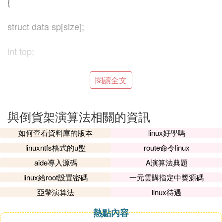
{
struct data sp[size];
int top;
}seqstack;
閱讀全文
int push1(seqstack *s1)
與倒貨架演算法相關的資訊
{
如何查看資料庫的版本
linux好學嗎
linuxntfs格式的u盤
route命令linux
int i=0;
aide導入源碼
A演算法典題
for(s1->top=0;s1->top<size-1;s1->top++)
linux給root設置密碼
一元雲購指定中獎源碼
亞擎演算法
linux待遇
{
熱點內容