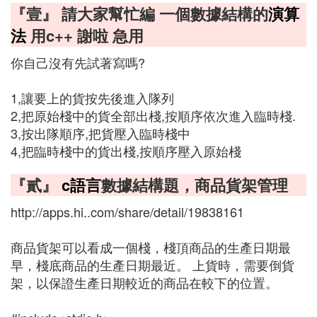
『壹』 請大家幫忙編 一個數據結構的
演算
法
用c++ 謝啦 急用
你自己沒有先試著寫嗎?
1,讓要上的貨按先後進入隊列
2,把原始棧中的貨全部出棧,按順序依次進入臨時棧.
3,按出隊順序,把貨壓入臨時棧中
4,把臨時棧中的貨出棧,按順序壓入原始棧
『貳』
c語言
數據結構題，商品貨架管理
http://apps.hi..com/share/detail/19838161
商品貨架可以看成一個棧，棧頂商品的生產日期最
早，棧底商品的生產日期最近。 上貨時，需要倒貨
架，以保證生產日期較近的商品在較下的位置。