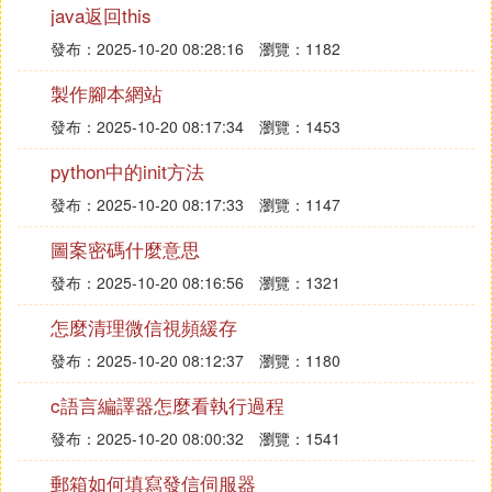
printf("請輸入第%d件商品名稱:",s1->top+1);
java返回this
發布：2025-10-20 08:28:16
瀏覽：1182
scanf("%s",s1->sp[s1->top].name);
製作腳本網站
printf("請輸入生產日期:");
發布：2025-10-20 08:17:34
瀏覽：1453
scanf("%d",&s1->sp[s1->top].date);
python中的init方法
發布：2025-10-20 08:17:33
瀏覽：1147
printf("\n");
圖案密碼什麼意思
}
發布：2025-10-20 08:16:56
瀏覽：1321
怎麼清理微信視頻緩存
return(--s1->top);
發布：2025-10-20 08:12:37
瀏覽：1180
}
c語言編譯器怎麼看執行過程
發布：2025-10-20 08:00:32
瀏覽：1541
int cmp(seqstack *s1,seqstack *s2,int TOP)
郵箱如何填寫發信伺服器