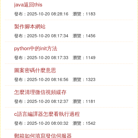
java返回this
第一步：在
雲伺服器
（
linux
系統）上安裝My
sql
客戶
發布：2025-10-20 08:28:16
瀏覽：1183
端工具
製作腳本網站
1）下載mysql客戶端工具
發布：2025-10-20 08:17:34
瀏覽：1456
執行： wget http //dev mysql com/get/archives/mysq
l-5.6/MySQL-client-5.6.15-1.linux_glibc2.5.x86_64.rp
python中的init方法
m
發布：2025-10-20 08:17:33
瀏覽：1149
2）安裝mysql客戶端工具
圖案密碼什麼意思
執行：rpm -ivh MySQL-client-5.6.15-1.linux_glibc2.
發布：2025-10-20 08:16:56
瀏覽：1323
5.x86_64.rpm
怎麼清理微信視頻緩存
或者您可以直接在系統內使用yum install mysql進行
發布：2025-10-20 08:12:37
瀏覽：1181
安裝MySQL客戶端。
c語言編譯器怎麼看執行過程
第二步：對RDS實例執行庫備份操作
發布：2025-10-20 08:00:32
瀏覽：1542
執行命令完成庫備份：mysqlmp -h xxx.mysql.aliyun.
郵箱如何填寫發信伺服器
com -u xxx -P 3306 -p --opt --default-character-set=