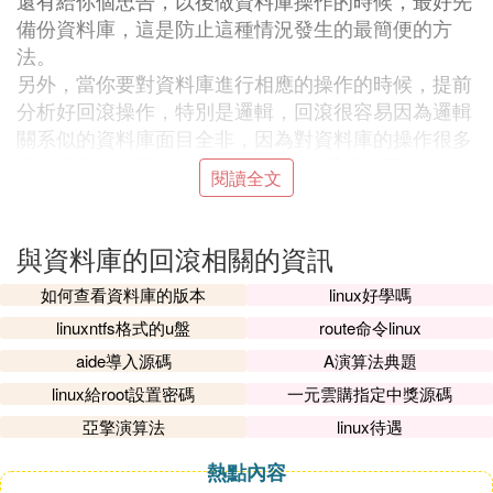
還有給你個忠告，以後做資料庫操作的時候，最好先
備份資料庫，這是防止這種情況發生的最簡便的方
法。
另外，當你要對資料庫進行相應的操作的時候，提前
分析好回滾操作，特別是邏輯，回滾很容易因為邏輯
關系似的資料庫面目全非，因為對資料庫的操作很多
是在操作時候是1-〉2->3->4這樣的邏輯，回滾的時
閱讀全文
候就要進行2->1->4->3這樣的邏輯。
如果不行的話再給我留言
與資料庫的回滾相關的資訊
❺ 如何進行RDS針對資料庫級別的備份及
如何查看資料庫的版本
linux好學嗎
回滾
linuxntfs格式的u盤
route命令linux
目前可採取兩種方式：
aide導入源碼
A演算法典題
第一種方式，直接對RDS實例進行庫備份回滾操作
linux給root設置密碼
一元雲購指定中獎源碼
第二種方式，針對備份點生成的臨時實例，對臨時實
亞擎演算法
linux待遇
例進行庫備份，回滾到RDS實例
熱點內容
第一種方式：直接對RDS實例進行庫備份回滾