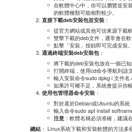
在軟體中心中，你可以瀏覽並安
的軟體種類可能相對較少。
：
直接下載deb安裝包並安裝
從官方網站或其他可信來源下載軟
雙擊下載的deb文件，通常會在
點擊「安裝」按鈕即可完成安裝
：
通過終端安裝deb安裝包
將下載的deb安裝包放在一個已知
打開終端，使用cd命令導航到該
輸入安裝命令sudo dpkg i 文件名.
如果許可權不足，系統會提示你
：
使用包管理器命令安裝
對於基於Debian或Ubuntu的系
輸入命令sudo apt install softna
：軟體名稱必須准確，建議
注意
： Linux系統下載和安裝軟體的方法
總結