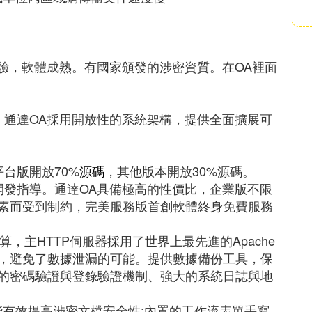
經驗，軟體成熟。有國家頒發的涉密資質。在OA裡面
。
流操作系統，通達OA採用開放性的系統架構，提供全面擴展可
台版開放70%
源碼
，其他版本開放30%源碼。
開發指導。通達OA具備極高的性價比，企業版不限
素而受到制約，完美服務版首創軟體終身免費服務
企業計算，主HTTP伺服器採用了世界上最先進的Apache
，避免了數據泄漏的可能。提供數據備份工具，保
的密碼驗證與登錄驗證機制、強大的系統日誌與地
組件，能有效提高涉密文檔安全性;內置的工作流表單手寫