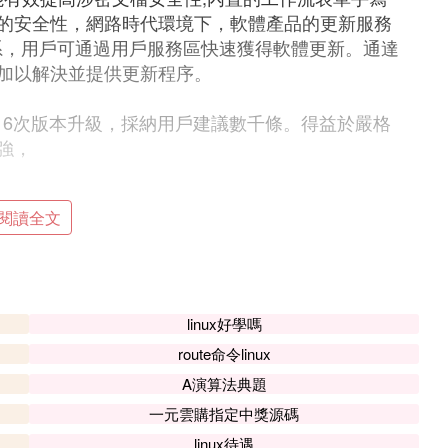
的安全性，網路時代環境下，軟體產品的更新服務
系，用戶可通過用戶服務區快速獲得軟體更新。通達
加以解決並提供更新程序。
16次版本升級，採納用戶建議數千條。得益於嚴格
強，
發平台，Web開發平台或快速開發平台的
閱讀全文
 OA源碼
和OA系統支撐，希望符合一下條件：JAVA、J2
開發平台源碼，或者JAVA開發板源碼，包括JAVA工作
linux好學嗎
系統源碼，如JAVA OA系統源碼。
route命令linux
台的語言是JAVA，J2EE,那麼很好，我這邊推薦下
A演算法典題
自帶宏語言，就是J2ee，所以，在這個維度是吻
一元雲購指定中獎源碼
個優惠，贈送知識文檔管理系統和OA 系統。基本上
linux待遇