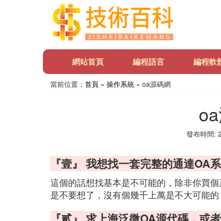
網站首頁
編程語言
編程軟
當前位置：
首頁
»
操作系統
» oa源碼網
o
發布時間: 20
『壹』 我想找一套完整的通達OA
這個的話想找基本是不可能的，除非你買個
是不要想了，沒有個幾千上萬是不大可能的
『貳』 求上海泛微OA源代碼，或