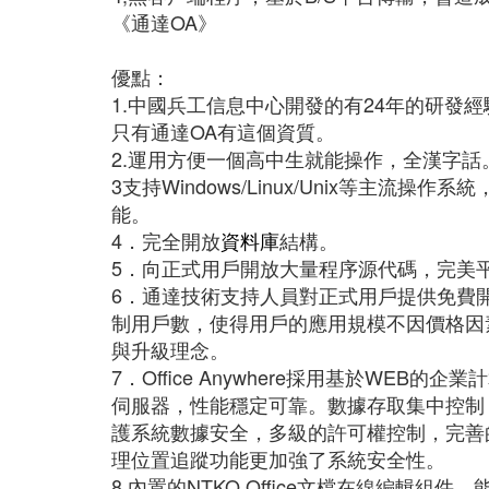
《通達OA》
優點：
1.中國兵工信息中心開發的有24年的研發
只有通達OA有這個資質。
2.運用方便一個高中生就能操作，全漢字話
3支持Windows/Linux/Unix等主
能。
4．完全開放
資料庫
結構。
5．向正式用戶開放大量程序源代碼，完美平
6．通達技術支持人員對正式用戶提供免費
制用戶數，使得用戶的應用規模不因價格因
與升級理念。
7．Office Anywhere採用基於WEB的
伺服器，性能穩定可靠。數據存取集中控制
護系統數據安全，多級的許可權控制，完善
理位置追蹤功能更加強了系統安全性。
8.內置的NTKO Office文檔在線編輯