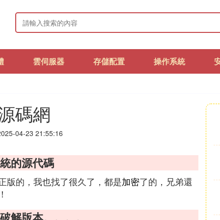
體
雲伺服器
存儲配置
操作系統
a源碼網
25-04-23 21:55:16
系統的源代碼
正版的，我也找了很久了，都是
加密
了的，兄弟還
！
者破解版本。。。。