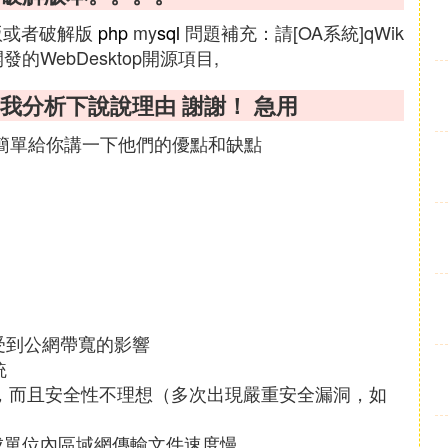
版或者破解版
php
my
sql
問題補充：請[OA系統]qWik
HP開發的WebDesktop開源項目,
我分析下說說理由 謝謝！ 急用
，簡單給你講一下他們的優點和缺點
受到公網帶寬的影響
統
ws系統，而且安全性不理想（多次出現嚴重安全漏洞，如
造成單位內區域網傳輸文件速度慢