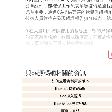
簽章組件，能確保工作流表單數據傳遞過程
尤為重要，通達OA提供完善的軟體升級體
技術人員往往在發現錯誤報告數分鍾內，就
9.在大量用戶實際使用的基礎上，軟體歷經
的實際應用檢驗，軟體成熟度高，可實施性
10．既時通信工具支持點對點傳輸
『肆』 哪裡有
java
開發板，軟體開
源碼，包括工作流源碼，還有JAVA
與oa源碼網相關的資訊
公司OA業務擴展需要，需要有相應的開發平台
EE，JAVA快速開發平台源碼，JAVA軟體
如何查看資料庫的版本
流源碼，最好是JBPM的，另外就是有相應的
linuxntfs格式的u盤
首先您需要一個帶由標准OA 的開發平台，平
aide導入源碼
天翎的地代碼開發平台，本身是java語言，
linux給root設置密碼
合，另外現在如果他們周年慶合作，會有一
亞擎演算法