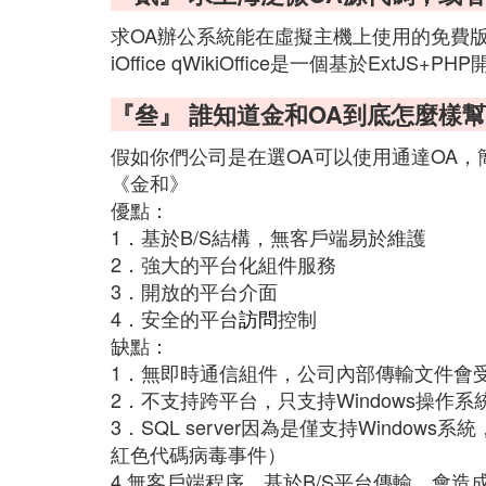
求OA辦公系統能在虛擬主機上使用的免費
iOffice qWikiOffice是一個基於ExtJS+P
『叄』 誰知道金和OA到底怎麼樣幫
假如你們公司是在選OA可以使用通達OA
《金和》
優點：
1．基於B/S結構，無客戶端易於維護
2．強大的平台化組件服務
3．開放的平台介面
4．安全的平台
訪問
控制
缺點：
1．無即時通信組件，公司內部傳輸文件會
2．不支持跨平台，只支持Windows操作系
3．SQL server因為是僅支持Windo
紅色代碼病毒事件）
4,無客戶端程序，基於B/S平台傳輸，會