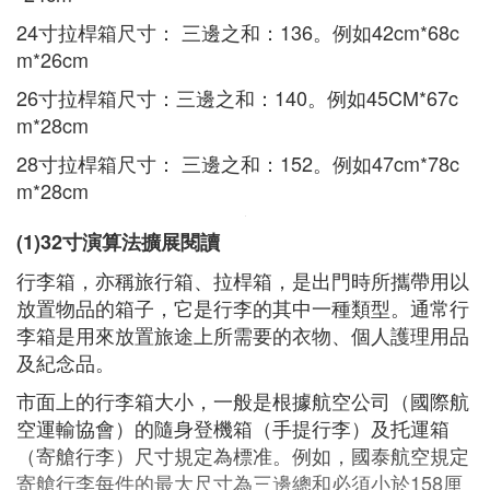
24寸拉桿箱尺寸： 三邊之和：136。例如42cm*68c
m*26cm
26寸拉桿箱尺寸：三邊之和：140。例如45CM*67c
m*28cm
28寸拉桿箱尺寸： 三邊之和：152。例如47cm*78c
m*28cm
(1)32寸演算法擴展閱讀
行李箱，亦稱旅行箱、拉桿箱，是出門時所攜帶用以
放置物品的箱子，它是行李的其中一種類型。通常行
李箱是用來放置旅途上所需要的衣物、個人護理用品
及紀念品。
市面上的行李箱大小，一般是根據航空公司（國際航
空運輸協會）的隨身登機箱（手提行李）及托運箱
（寄艙行李）尺寸規定為標准。例如，國泰航空規定
寄艙行李每件的最大尺寸為三邊總和必須小於158厘