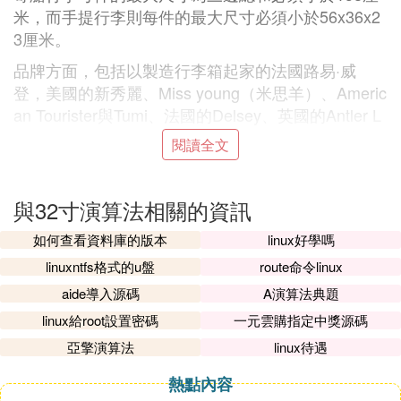
米，而手提行李則每件的最大尺寸必須小於56x36x2
3厘米。
品牌方面，包括以製造行李箱起家的法國路易·威
登，美國的新秀麗、Miss young（米思羊）、Americ
an Tourister與Tumi、法國的Delsey、英國的Antler L
uggage及德國的Rimowa中國的RIBEN ITO（艾蝶
閱讀全文
爾）德國的LANDLINE（旅路）等。
B. 電視大小怎麼算尺寸
與32寸演算法相關的資訊
電視對於大家來說並不陌生，市場上銷售的電視，大
如何查看資料庫的版本
linux好學嗎
小不同，尺寸各異。不過你知道電視的尺寸是怎麼算
linuxntfs格式的u盤
route命令linux
的嗎?
aide導入源碼
A演算法典題
linux給root設置密碼
一元雲購指定中獎源碼
電視的尺寸通常是以屏幕的對角線長度來衡量的，用
來計量電視尺寸的單位通常是英寸，我們常說的29英
亞擎演算法
linux待遇
寸、34英寸說的就是這個指標。
熱點內容