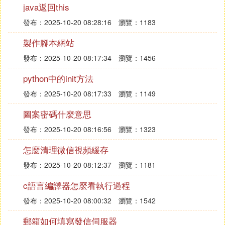
java返回this
發布：2025-10-20 08:28:16
瀏覽：1183
國際上的1英寸等於我國公制的2.54厘米，所以在計
製作腳本網站
算電視尺寸時，將測量出的電視對角線長度厘米，換
算成英寸即可。如果一台電視是32英寸，那麼它的對
發布：2025-10-20 08:17:34
瀏覽：1456
角線長度就應該是32X2.54=81.28(厘米)。而對角線
python中的init方法
長度為43.18厘米的電視換算成英寸就是43.18/2.54=
發布：2025-10-20 08:17:33
瀏覽：1149
17英寸。
圖案密碼什麼意思
不過，生產電視的企業不同，標准也不盡相同。所以
發布：2025-10-20 08:16:56
瀏覽：1323
自己在購買電視的時候最好能夠親自測量一下。
怎麼清理微信視頻緩存
發布：2025-10-20 08:12:37
瀏覽：1181
c語言編譯器怎麼看執行過程
發布：2025-10-20 08:00:32
瀏覽：1542
郵箱如何填寫發信伺服器