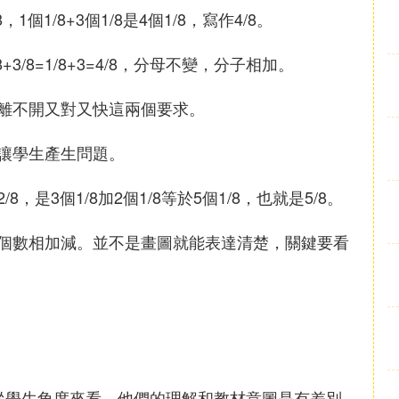
個1/8+3個1/8是4個1/8，寫作4/8。
/8=1/8+3=4/8，分母不變，分子相加。
離不開又對又快這兩個要求。
讓學生產生問題。
，是3個1/8加2個1/8等於5個1/8，也就是5/8。
個數相加減。並不是畫圖就能表達清楚，關鍵要看
是從學生角度來看，他們的理解和教材意圖是有差別