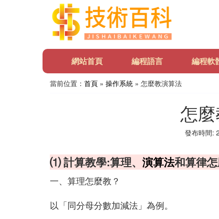
網站首頁
編程語言
編程軟
當前位置：
首頁
»
操作系統
» 怎麼教演算法
怎麼
發布時間: 20
⑴ 計算教學:算理、
演算法
和算律怎
一、算理怎麼教？
以「同分母分數加減法」為例。