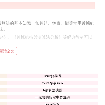
演算法的基本知識，如數組、鏈表、樹等常用數據結
法。
法4》、《數據結構與演算法分析》等經典教材可以
可以幫助鞏固理解和熟練掌握演算法。
閱讀全文
法描述採用偽碼，突出對問題本身的分析和求解方法
linux好學嗎
改進措施等方面給出了建議，為從事實際問題的演
route命令linux
法。
A演算法典題
析方法。
一元雲購指定中獎源碼
針對難解問題的處理策略加以簡單的介紹。
linux待遇