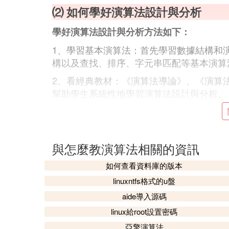
⑵ 如何學好演算法設計與分析
學好演算法設計與分析方法如下：
1、學習基本演算法：首先學習數據結構和
構以及查找、排序、字元串匹配等基本演算
2、看經典教材：《演算法導論》、《演算
幫助學生系統性地學習演算法設計與分析。
3、做練習題：充分做練習題和模擬考試，
教材特色
與怎麼教演算法相關的資訊
1、該教材沒有過多地關注實現細節，演算
如何查看資料庫的版本
的闡述，從問題建模、演算法設計與分析、
linuxntfs格式的u盤
算法設計與分析工作在理論上提供思路和方
aide導入源碼
2、該教材介紹了一些關於問題復雜度的分
linux給root設置密碼
3、該教材對計算復雜性理論的核心內容和
亞擎演算法