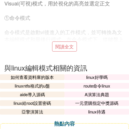
Visual(可視)模式，用於視化的高亮並選定正文
①命令模式
命令模式是啟動vi後進入的工作模式，並可轉換為文
本編輯模式和最後行模式。在命令模式下，從鍵盤上
輸入的任何字元都被當作編輯命令來解釋，而不會在
閱讀全文
屏幕上顯示。如果輸入的字元是合法的vi命令，則vi
就會完成相應的動作，否則vi會響鈴警告。
與linux編輯模式相關的資訊
②文本編輯模式
如何查看資料庫的版本
linux好學嗎
linuxntfs格式的u盤
route命令linux
文本編輯模式用於字元編輯。在命令模式下輸入i、a
aide導入源碼
A演算法典題
等命令後進入文本編輯模式，此時輸入的任何字元都
linux給root設置密碼
一元雲購指定中獎源碼
被vi當作文件內容顯示在屏幕上。按Esc鍵可從文本
編輯模式返回到命令模式。
亞擎演算法
linux待遇
熱點內容
③最後行模式