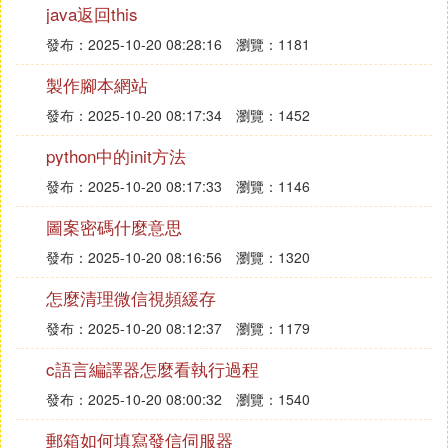
java返回this
在命令模式下，按「：」進入最後行模式，此時vi會
發布：2025-10-20 08:28:16
瀏覽：1181
在屏幕的底部顯示「：」符號年作為最後行模式的提
製作腳本網站
示符，等待用戶輸入相關命令。命令執行完畢後，vi
自動回到命令模式。
發布：2025-10-20 08:17:34
瀏覽：1452
python中的init方法
發布：2025-10-20 08:17:33
瀏覽：1146
圖案密碼什麼意思
發布：2025-10-20 08:16:56
瀏覽：1320
怎麼清理微信視頻緩存
發布：2025-10-20 08:12:37
瀏覽：1179
c語言編譯器怎麼看執行過程
發布：2025-10-20 08:00:32
瀏覽：1540
郵箱如何填寫發信伺服器