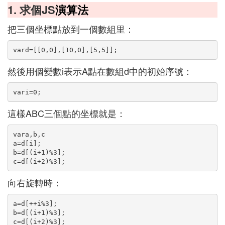
1. 求個JS
演算法
把三個坐標點放到一個數組里：
vard=[[0,0],[10,0],[5,5]];
然後用個變數i表示A點在數組d中的初始序號：
vari=0;
這樣ABC三個點的坐標就是：
vara,b,c
a=d[i];
b=d[(i+1)%3];
c=d[(i+2)%3];
向右旋轉時：
a=d[++i%3];
b=d[(i+1)%3];
c=d[(i+2)%3];