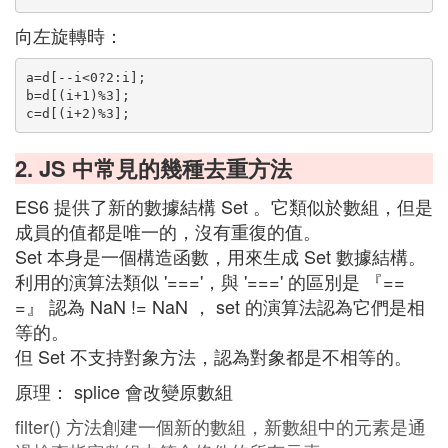
向左旋轉時：
a=d[--i<0?2:i];
b=d[(i+1)%3];
c=d[(i+2)%3];
2. JS 中常見的幾種去重方法
ES6 提供了新的數據結構 Set 。它類似於數組，但是
成員的值都是唯一的，沒有重復的值。
Set 本身是一個構造函數，用來生成 Set 數據結構。
利用的演算法類似 '==='，與 '===' 的區別是 『==
=』 認為 NaN != NaN ， set 的演算法認為它們是相
等的。
但 Set 不支持對象方法，認為對象都是不相等的。
原理： splice 會改變原數組
filter() 方法創建一個新的數組，新數組中的元素是通