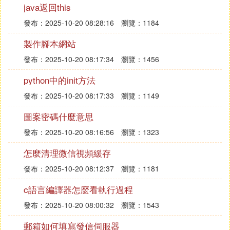
有Bug，有時間再完善吧。
java返回this
發布：2025-10-20 08:28:16
瀏覽：1184
1.二分法：
製作腳本網站
function binary(items,value){
發布：2025-10-20 08:17:34
瀏覽：1456
python中的init方法
var startIndex=0,
發布：2025-10-20 08:17:33
瀏覽：1149
stopIndex=items.length-1,
圖案密碼什麼意思
midlleIndex=(startIndex+stopIndex)>>>1;
發布：2025-10-20 08:16:56
瀏覽：1323
怎麼清理微信視頻緩存
while(items[middleIndex]!=value && startIndex
發布：2025-10-20 08:12:37
瀏覽：1181
if(items[middleIndex]>value){
c語言編譯器怎麼看執行過程
發布：2025-10-20 08:00:32
瀏覽：1543
stopIndex=middleIndex-1;
郵箱如何填寫發信伺服器