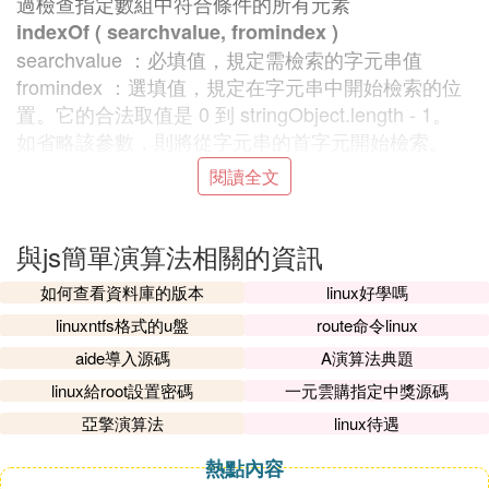
過檢查指定數組中符合條件的所有元素
indexOf ( searchvalue, fromindex )
searchvalue ：必填值，規定需檢索的字元串值
fromindex ：選填值，規定在字元串中開始檢索的位
置。它的合法取值是 0 到 stringObject.length - 1。
如省略該參數，則將從字元串的首字元開始檢索。
閱讀全文
原理：相鄰元素對比法，若相等則去掉一個
註：array.sort( function ) 參數必須是函數，可選，默
認升
與js簡單演算法相關的資訊
3. web前端
java
script能實現什麼演算法或
如何查看資料庫的版本
linux好學嗎
者計算
linuxntfs格式的u盤
route命令linux
aide導入源碼
A演算法典題
在Web開發中，JavaScript很重要，演算法也很重
要。下面整理了一下一些常見的演算法在JavaScript
linux給root設置密碼
一元雲購指定中獎源碼
下的實現，包括二分法、求字元串長度、數組去重、
亞擎演算法
linux待遇
插入排序、選擇排序、希爾排序、快速排序、冒泡法
熱點內容
等等。僅僅是為了練手，不保證高效與美觀，或許還