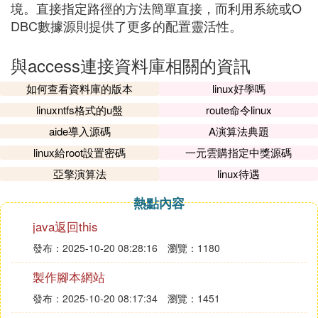
境。直接指定路徑的方法簡單直接，而利用系統或O
DBC數據源則提供了更多的配置靈活性。
與access連接資料庫相關的資訊
如何查看資料庫的版本
linux好學嗎
linuxntfs格式的u盤
route命令linux
aide導入源碼
A演算法典題
linux給root設置密碼
一元雲購指定中獎源碼
亞擎演算法
linux待遇
熱點內容
java返回this
發布：2025-10-20 08:28:16
瀏覽：1180
製作腳本網站
發布：2025-10-20 08:17:34
瀏覽：1451