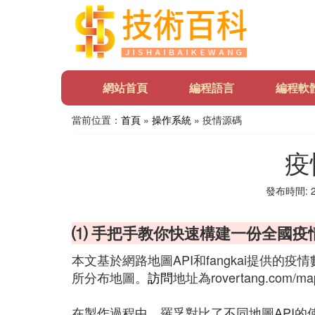
網站首頁
編程語言
編程軟
當前位置：
首頁
»
操作系統
» 疫情源碼
疫
發布時間: 20
⑴ 手把手教你快速構建一份全國疫
本文基於網路地圖API和fangkai提供的
所分布地圖。
訪問
地址為rovertang.com/ma
在製作過程中，羅孚對比了不同地圖API的