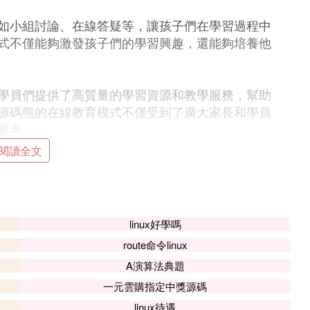
如小組討論、在線答疑等，讓孩子們在學習過程中
式不僅能夠激發孩子們的學習興趣，還能夠培養他
學員們提供了高質量的學習資源和教學服務，幫助
源碼熊的在線教育模式不僅受到了廣大家長和學員
參考。
閱讀全文
及課程驚艷你的數據（含源碼）
關鍵元素。數據可視化作為強大的工具，近年來在
彰顯其在分析決策中的重要性。
linux好學嗎
route命令linux
呈現，既是一門藝術，也是一門科學。色彩豐富的
於理解，激發分析者的洞察力，甚至在某些情況
A演算法典題
一元雲購指定中獎源碼
linux待遇