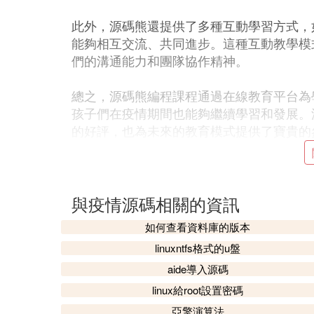
此外，源碼熊還提供了多種互動學習方式，
能夠相互交流、共同進步。這種互動教學模
們的溝通能力和團隊協作精神。
總之，源碼熊編程課程通過在線教育平台為
孩子們在疫情期間也能夠繼續學習和發展。
的好評，也為未來的教育模式提供了寶貴的
⑶ 一圖勝千言！31個可視化案例
數據聚合、匯總和可視化是數據分析領域的
與疫情源碼相關的資訊
各行各業廣泛應用，從二維到三維的演變，
如何查看資料庫的版本
linuxntfs格式的u盤
數據可視化將原本抽象的數據以直觀的方式
數據圖表，配合炫酷的動效，讓數據變得易
aide導入源碼
下，一圖勝千言。
linux給root設置密碼
亞擎演算法