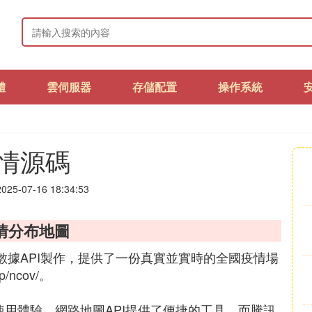
體
雲伺服器
存儲配置
操作系統
情源碼
25-07-16 18:34:53
情分布地圖
疫情數據API製作，提供了一份真實並實時的全國疫情場
p/ncov/。
使用體驗。網路地圖API提供了便捷的工具，而騰訊