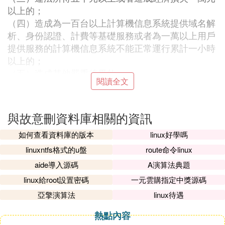
以上的；
（四）造成為一百台以上計算機信息系統提供域名解
析、身份認證、計費等基礎服務或者為一萬以上用戶
提供服務的計算機信息系統不能正常運行累計一小時
以上的；
（五）造成其他嚴重後果的。
閱讀全文
：
法律依據
《刑法》
第二百八十六條：違反國家規定，對計算機信息系統
與故意刪資料庫相關的資訊
功能進行刪除、修改、增加、干擾，造成計算機信息
如何查看資料庫的版本
linux好學嗎
系統不能正常運行，後果嚴重的，處五年以下有期徒
刑或者拘役；後果特別嚴重的，處五年以上有期徒
linuxntfs格式的u盤
route命令linux
刑。
aide導入源碼
A演算法典題
違反國家規定，對計算機信息系統中存儲、處理或者
linux給root設置密碼
一元雲購指定中獎源碼
傳輸的數據和應用程序進行刪除、修改、增加的操
亞擎演算法
linux待遇
作，後果嚴重的，依照前款的規定處罰。
故意製作、傳播計算機病毒等破壞性程序，影響計算
熱點內容
機系統正常運行，後果嚴重的，依照第一款的規定處