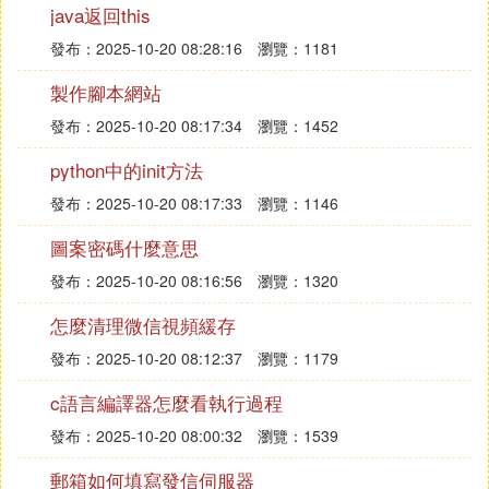
java返回this
罰。
發布：2025-10-20 08:28:16
瀏覽：1181
《中華人民共和國計算機信息系統安全保護條例》第
三條
製作腳本網站
計算機信息系統的安全保護，應當保障計算機及其相
發布：2025-10-20 08:17:34
瀏覽：1452
關的和配套的設備、設施（含網路）的安全，運行環
境的安全，保障信息的安全，保障計算機功能的正常
python中的init方法
發揮，以維護計算機信息系統的安全運行。
發布：2025-10-20 08:17:33
瀏覽：1146
Ⅳ 刪除公司資料庫要坐牢嗎
圖案密碼什麼意思
法律分析：刪除公司資料屬於違反公司規章制度行
發布：2025-10-20 08:16:56
瀏覽：1320
為，如果因此構成經濟損失或重大經濟損失就屬於違
怎麼清理微信視頻緩存
法行為或犯罪行為，可能需要承擔違法責任或刑事責
發布：2025-10-20 08:12:37
瀏覽：1179
任，公司可以依照規章制度給予處分;造成重大事
故，構成犯罪的，依照刑法有關規定進行處罰。
c語言編譯器怎麼看執行過程
法律依據：《中華人民共和國刑法》第二百七十六條
發布：2025-10-20 08:00:32
瀏覽：1539
由於泄憤報復或者其他個人目的，毀壞機器設備、殘
郵箱如何填寫發信伺服器
害耕畜或者以其他方法破壞生產經營的，處三年以下