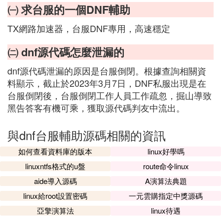
㈠ 求台服的一個DNF輔助
TX網路加速器，台服DNF專用，高速穩定
㈡ dnf源代碼怎麼泄漏的
dnf源代碼泄漏的原因是台服倒閉。根據查詢相關資
料顯示，截止於2023年3月7日，DNF私服出現是在
台服倒閉後，台服倒閉工作人員工作疏忽，掘山導致
黑告答客有機可乘，獲取源代碼判友中流出。
與dnf台服輔助源碼相關的資訊
如何查看資料庫的版本
linux好學嗎
linuxntfs格式的u盤
route命令linux
aide導入源碼
A演算法典題
linux給root設置密碼
一元雲購指定中獎源碼
亞擎演算法
linux待遇