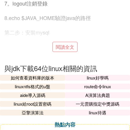
7。logout注銷登錄
8.echo $JAVA_HOME驗證java的路徑
第二步：安裝my
sql
1.官網下載mysql安裝包
閱讀全文
2.將mysql的安裝包上傳到虛擬機或者伺服器：scp
與jdk下載64位linux相關的資訊
文件名(mysql的安裝包) root@要傳的虛擬機或者伺
服器(210.56.194.45)
如何查看資料庫的版本
linux好學嗎
linuxntfs格式的u盤
route命令linux
3.直接yum install mysql*安裝mysql
aide導入源碼
A演算法典題
linux給root設置密碼
一元雲購指定中獎源碼
4.安裝完成以後/etc/init.d/mysqld start 啟動mysql
亞擎演算法
linux待遇
5.show databases 驗證mysql的成功
熱點內容