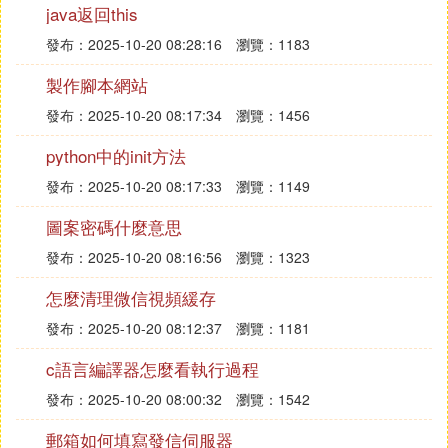
第三步：安裝tomcat
java返回this
發布：2025-10-20 08:28:16
瀏覽：1183
1.從官網下載tomcat的安裝包
製作腳本網站
2.將jdk的安裝包上傳到虛擬機或者伺服器：scp 文件
發布：2025-10-20 08:17:34
瀏覽：1456
名(apache-tomcat-6.0.20.tar.gz) root@要傳的虛擬機
python中的init方法
或者伺服器(210.56.194.45)
發布：2025-10-20 08:17:33
瀏覽：1149
3.在、/usr/local/目錄下面創建一個tomcat目錄：mkdi
圖案密碼什麼意思
r tomcat
發布：2025-10-20 08:16:56
瀏覽：1323
4.將文件復制到tomcat目錄下面：cp 文件名(apache-
怎麼清理微信視頻緩存
tomcat-6.0.20.tar.gz) /usr/local/tomcat
發布：2025-10-20 08:12:37
瀏覽：1181
5.解壓文件：先解壓成。tar文件：gzip -d 文件名(ap
c語言編譯器怎麼看執行過程
ache-tomcat-6.0.20.tar.gz)在解壓成可執行文件：tar
發布：2025-10-20 08:00:32
瀏覽：1542
-xvf 文件名(apache-tomcat-6.0.20.tar)
郵箱如何填寫發信伺服器