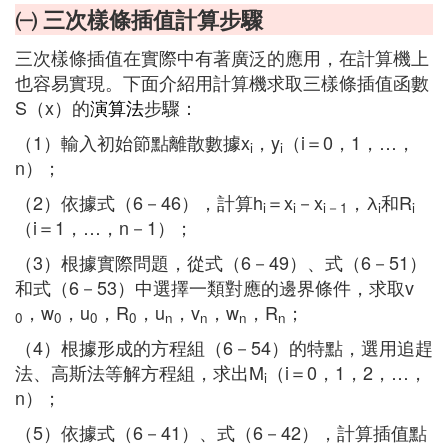
㈠ 三次樣條插值計算步驟
三次樣條插值在實際中有著廣泛的應用，在計算機上
也容易實現。下面介紹用計算機求取三樣條插值函數
S（x）的
演算法
步驟：
（1）輸入初始節點離散數據x
，y
（i＝0，1，…，
i
i
n）；
（2）依據式（6－46），計算h
＝x
－x
，λ
和R
i
i
i－1
i
i
（i＝1，…，n－1）；
（3）根據實際問題，從式（6－49）、式（6－51）
和式（6－53）中選擇一類對應的邊界條件，求取v
，w
，u
，R
，u
，v
，w
，R
；
0
0
0
0
n
n
n
n
（4）根據形成的方程組（6－54）的特點，選用追趕
法、高斯法等解方程組，求出M
（i＝0，1，2，…，
i
n）；
（5）依據式（6－41）、式（6－42），計算插值點