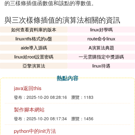
的三樣條插值函數值和該點的導數值。
與三次樣條插值的演算法相關的資訊
如何查看資料庫的版本
linux好學嗎
linuxntfs格式的u盤
route命令linux
aide導入源碼
A演算法典題
linux給root設置密碼
一元雲購指定中獎源碼
亞擎演算法
linux待遇
熱點內容
java返回this
發布：2025-10-20 08:28:16
瀏覽：1183
製作腳本網站
發布：2025-10-20 08:17:34
瀏覽：1456
python中的init方法