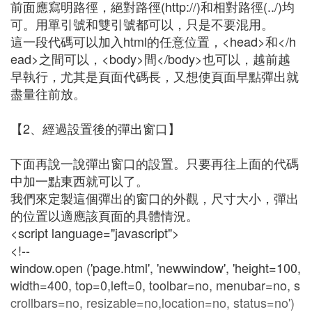
前面應寫明路徑，絕對路徑(http://)和相對路徑(../)均
可。用單引號和雙引號都可以，只是不要混用。
這一段代碼可以加入html的任意位置，<head>和</h
ead>之間可以，<body>間</body>也可以，越前越
早執行，尤其是頁面代碼長，又想使頁面早點彈出就
盡量往前放。
【2、經過設置後的彈出窗口】
下面再說一說彈出窗口的設置。只要再往上面的代碼
中加一點東西就可以了。
我們來定製這個彈出的窗口的外觀，尺寸大小，彈出
的位置以適應該頁面的具體情況。
<script language="javascript">
<!--
window.open ('page.html', 'newwindow', 'height=100,
width=400, top=0,left=0, toolbar=no, menubar=no, s
crollbars=no, resizable=no,location=no, status=no')