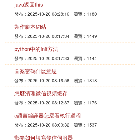
經打開），yes為允許；
java返回this
</script> js腳本結束
發布：2025-10-20 08:28:16
瀏覽：1180
製作腳本網站
【3、用函數控制彈出窗口】
發布：2025-10-20 08:17:34
瀏覽：1449
下面是一個完整的代碼。
python中的init方法
<html>
<head>
發布：2025-10-20 08:17:33
瀏覽：1144
<script language="javascript">
圖案密碼什麼意思
<!--
發布：2025-10-20 08:16:56
瀏覽：1318
function openwin() { window.open ("page.html", "new
window", "height=100, width=400, toolbar=
怎麼清理微信視頻緩存
no, menubar=no, scrollbars=no, resizable=no, locati
發布：2025-10-20 08:12:37
瀏覽：1176
on=no, status=no"
//寫成一行
c語言編譯器怎麼看執行過程
}
發布：2025-10-20 08:00:32
瀏覽：1537
//-->
</script>
郵箱如何填寫發信伺服器