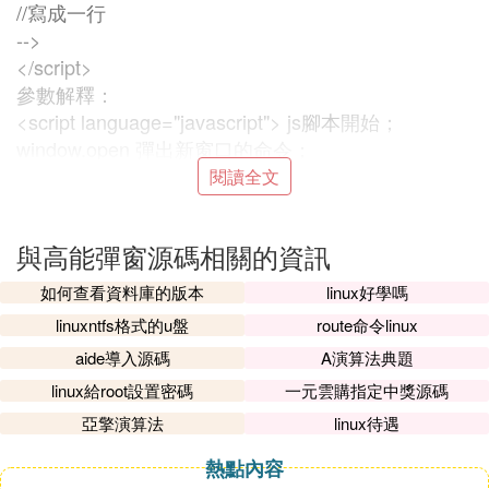
//寫成一行
-->
</script>
參數解釋：
<script language="javascript"> js
腳本
開始；
window.open 彈出新窗口的命令；
'page.html' 彈出窗口的文件名；
閱讀全文
'newwindow' 彈出窗口的名字（不是文件名），非必
須，可用空''代替；
與高能彈窗源碼相關的資訊
height=100 窗口高度；
width=400 窗口寬度；
如何查看資料庫的版本
linux好學嗎
top=0 窗口距離屏幕上方的象素值；
linuxntfs格式的u盤
route命令linux
left=0 窗口距離屏幕左側的象素值；
aide導入源碼
A演算法典題
toolbar=no 是否顯示工具欄，yes為顯示；
linux給root設置密碼
一元雲購指定中獎源碼
menubar，scrollbars 表示菜單欄和滾動欄。
resizable=no 是否允許改變窗口大小，yes為允許；
亞擎演算法
linux待遇
location=no 是否顯示地址欄，yes為允許；
熱點內容
status=no 是否顯示狀態欄內的信息（通常是文件已