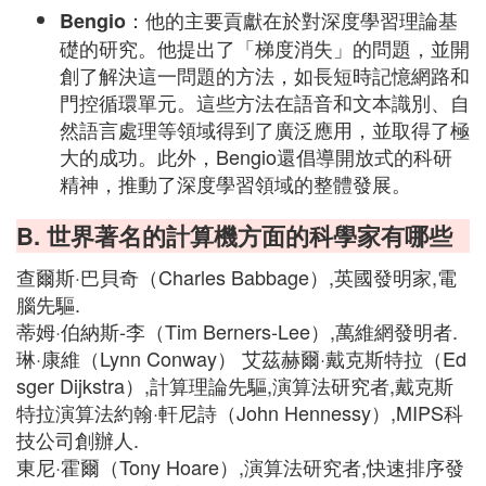
：他的主要貢獻在於對深度學習理論基
Bengio
礎的研究。他提出了「梯度消失」的問題，並開
創了解決這一問題的方法，如長短時記憶網路和
門控循環單元。這些方法在語音和文本識別、自
然語言處理等領域得到了廣泛應用，並取得了極
大的成功。此外，Bengio還倡導開放式的科研
精神，推動了深度學習領域的整體發展。
B. 世界著名的計算機方面的科學家有哪些
查爾斯·巴貝奇（Charles Babbage）,英國發明家,電
腦先驅.
蒂姆·伯納斯-李（Tim Berners-Lee）,萬維網發明者.
琳·康維（Lynn Conway） 艾茲赫爾·戴克斯特拉（Ed
sger Dijkstra）,計算理論先驅,演算法研究者,戴克斯
特拉演算法約翰·軒尼詩（John Hennessy）,MIPS科
技公司創辦人.
東尼·霍爾（Tony Hoare）,演算法研究者,快速排序發