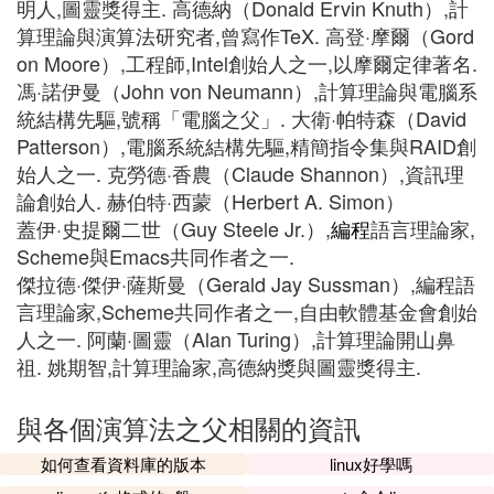
明人,圖靈獎得主. 高德納（Donald Ervin Knuth）,計
算理論與演算法研究者,曾寫作TeX. 高登·摩爾（Gord
on Moore）,工程師,Intel創始人之一,以摩爾定律著名.
馮·諾伊曼（John von Neumann）,計算理論與電腦系
統結構先驅,號稱「電腦之父」. 大衛·帕特森（David
Patterson）,電腦系統結構先驅,精簡指令集與RAID創
始人之一. 克勞德·香農（Claude Shannon）,資訊理
論創始人. 赫伯特·西蒙（Herbert A. Simon）
蓋伊·史提爾二世（Guy Steele Jr.）,
編程
語言理論家,
Scheme與Emacs共同作者之一.
傑拉德·傑伊·薩斯曼（Gerald Jay Sussman）,編程語
言理論家,Scheme共同作者之一,自由軟體基金會創始
人之一. 阿蘭·圖靈（Alan Turing）,計算理論開山鼻
祖. 姚期智,計算理論家,高德納獎與圖靈獎得主.
與各個演算法之父相關的資訊
如何查看資料庫的版本
linux好學嗎