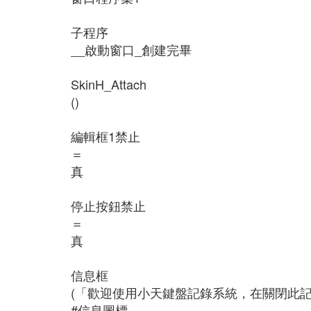
子程序
__啟動窗口_創建完畢
SkinH_Attach
()
編輯框1禁止
＝
真
停止按鈕禁止
＝
真
信息框
(「歡迎使用小天鍵盤記錄系統，在關閉此
#信息圖標,