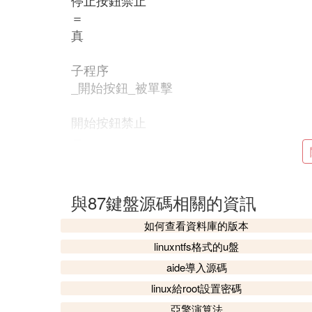
停止按鈕禁止
＝
真
子程序
_開始按鈕_被單擊
開始按鈕禁止
＝
真
編輯框1禁止
與87鍵盤源碼相關的資訊
＝
假
如何查看資料庫的版本
linuxntfs格式的u盤
時鍾1時鍾周期
aide導入源碼
＝
linux給root設置密碼
50
亞擎演算法