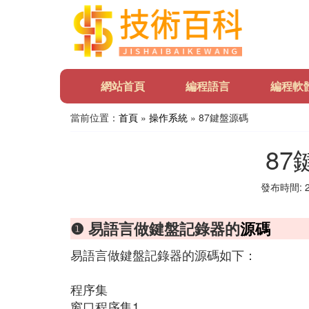
網站首頁
編程語言
編程軟
當前位置：
首頁
»
操作系統
» 87鍵盤源碼
87
發布時間: 20
❶ 易語言做鍵盤記錄器的
源碼
易語言做鍵盤記錄器的源碼如下：
程序集
窗口程序集1