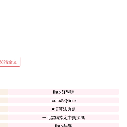
閱讀全文
linux好學嗎
route命令linux
A演算法典題
一元雲購指定中獎源碼
linux待遇