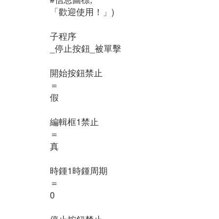
「歡迎使用！」)
子程序
_停止按鈕_被單擊
開始按鈕禁止
＝
假
編輯框1禁止
＝
真
時鍾1時鍾周期
＝
0